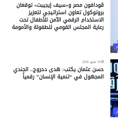
ڤودافون مصر و«سيف إيجيبت» توقعان
بروتوكول تعاون استراتيجي لتعزيز
الاستخدام الرقمي الآمن للأطفال تحت
رعاية المجلس القومي للطفولة والأمومة
ر
10 مايو، 2026
حسن عثمان يكتب: هدى دحروج.. الجندي
المجهول في “تنمية الإنسان” رقمياً
ي