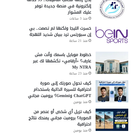
إلكترونية في منصة جديدة توفر
عليك المشوار
منذ 3 ساعات
خسرت الليجا ولكنها لم تصمت.. بي
إن سبورتس ترد ببيان شديد اللهجة
منذ 21 ساعة
خطوط موبايل باسمك وأنت مش
عارف؟ «أرقامي» تكشفها لك عبر
My NTRA
منذ 23 ساعة
كيف تحول صورتك إلى صورة
احترافية للسيرة الذاتية باستخدام
ChatGPT وGemini؟ برومبت مجاني
منذ يومين
كيف تزيل أي شخص أو عنصر من
الصورة؟ برومبت مجاني يمنحك نتائج
احترافية
منذ يومين