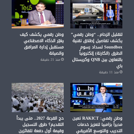
لتقليل الزحام.. “وطن رقمي”
وطن رقمي يكشف كيف
يكشف تفاصيل إطلاق تقنية
يغيّر الذكاء الاصطناعي
Soundbox لسداد رسوم
مستقبل إدارة المرافق
الطرق (الكارتة) إلكترونياً
والصيانة
بالتعاون بين QNB وكريستال
منذ 21 دقيقة
باي
منذ 11 دقيقة
وطن رقمي: RAKICT تعين
حج القرعة 2027.. متى يبدأ
مديراً بزامبيا لتعزيز خدمات
التقديم؟ طرق التسجيل
التدريب والتوسع الأفريقي
وقيمة أول دفعة للفائزين