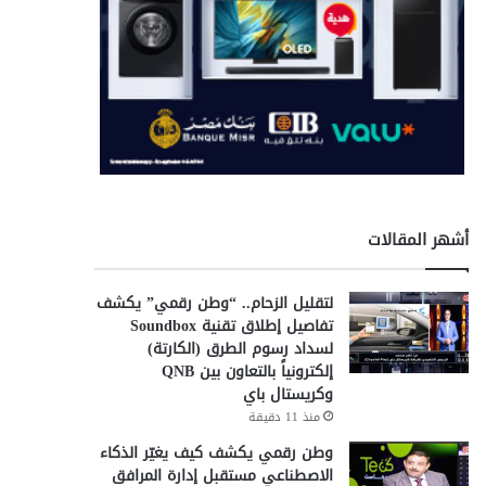
أشهر المقالات
لتقليل الزحام.. “وطن رقمي” يكشف
تفاصيل إطلاق تقنية Soundbox
لسداد رسوم الطرق (الكارتة)
إلكترونياً بالتعاون بين QNB
وكريستال باي
منذ 11 دقيقة
وطن رقمي يكشف كيف يغيّر الذكاء
الاصطناعي مستقبل إدارة المرافق