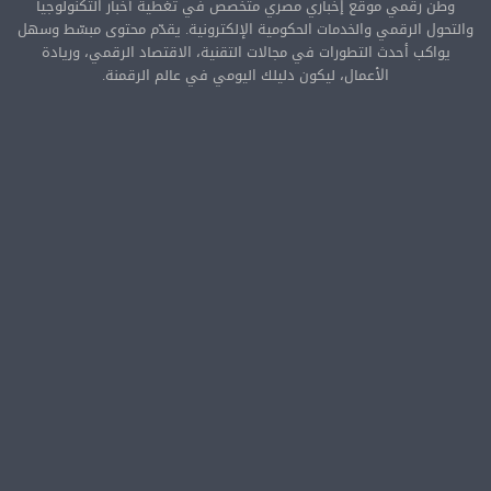
وطن رقمي موقع إخباري مصري متخصص في تغطية أخبار التكنولوجيا
والتحول الرقمي والخدمات الحكومية الإلكترونية. يقدّم محتوى مبسّط وسهل
يواكب أحدث التطورات في مجالات التقنية، الاقتصاد الرقمي، وريادة
الأعمال، ليكون دليلك اليومي في عالم الرقمنة.