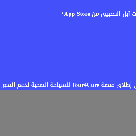
لتطبيق من App Store؟
صحية لدعم التحول الرقمي