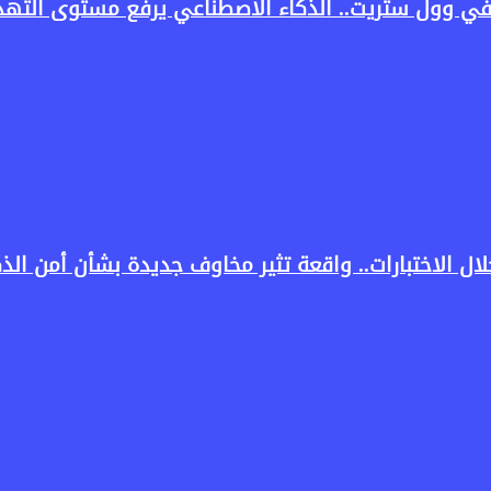
في وول ستريت.. الذكاء الاصطناعي يرفع مستوى التهدي