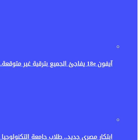
آيفون 18e يفاجئ الجميع بترقية غير متوقعة.. هل تكفي غيغابايت واحدة لإطلاق قوة الذكاء الاصطناعي؟
ابتكار مصري جديد.. طلاب جامعة التكنولوجيا ا