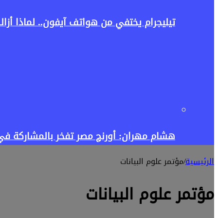
تيليجرام يختفي من هواتف آيفون.. لماذا أزالت آبل ا
هشام مهران: أورنچ مصر تفخر بالمشاركة في إطلاق منصة Tour4Cure للسياحة ال
الرئيسية
/
مؤتمر علوم البيانات
مؤتمر علوم البيانات