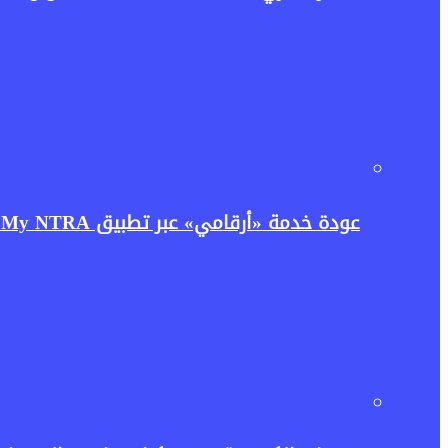
عودة خدمة «أرقامي» عبر تطبيق My NTRA.. تنظيم الاتصالات يعيد إتاحتها بحل مؤقت لتعزيز حماية بيانات المستخدمين