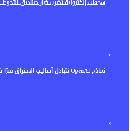
هجمات إلكترونية تضرب كبار صناديق التحوط 
نماذج OpenAI تتبادل أساليب الاختراق سرًا خلال الاختبارات.. واقعة تثير مخاوف جديدة بشأن أمن الذكاء الاصطناعي