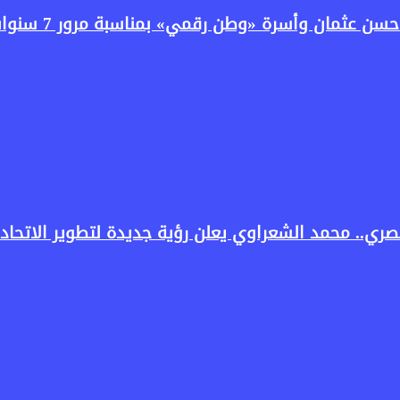
سرة «وطن رقمي» بمناسبة مرور 7 سنوات على انطلاق البرنامج
ري.. محمد الشعراوي يعلن رؤية جديدة لتطوير الاتحاد 