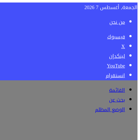
الجمعة, أغسطس 7 2026
من نحن
فيسبوك
‫X
لينكدإن
‫YouTube
انستقرام
القائمة
بحث عن
الوضع المظلم