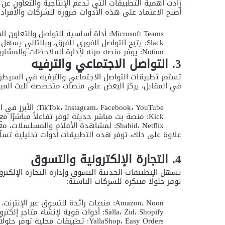
زادت أهمية التطبيقات التي تدعم الإنتاجية والتعاون عن
أصبح الاعتماد على هذه الأدوات ضرورة للشركات والأفراد
Microsoft Teams: أداة أساسية للتواصل والتعاون المهني، مع إمكانية مشاركة الملفات والمشاريع.
Slack: يتيح التواصل الفوري للفرق، وبالتالي يسهل إدارة المشاريع.
Notion: يوفر منصة مرنة لإدارة الملاحظات والمشاريع، كما يقدم اقتراحات ذكية لتحسين الإنتاجية.
3. التواصل الاجتماعي والترفيه
تستمر تطبيقات التواصل الاجتماعي والترفيه في السيطرة
في المقابل، يركز البعض على منصات متخصصة للبث المبا
TikTok، Instagram، Facebook، YouTube: الأبرز في المحتوى القصير، مشاركة الفيديوهات، وبناء المجتمعات.
Kick: منصة بث مباشر حديثة توفر تفاعلاً مباشرًا مع الجمهور.
Shahid، Netflix: لمشاهدة الأفلام والمسلسلات، مع التركيز على تجربة مستخدم سلسة ومخصصة.
علاوة على ذلك، توفر هذه التطبيقات أدوات تحليلية تس
4. التجارة الإلكترونية والتسوق
تسهل التطبيقات الحديثة التسوق وإدارة التجارة الإلكترون
توفر حلولًا مبتكرة للشركات الناشئة:
Amazon، Noon: منصات رائدة للتسوق عبر الإنترنت.
Salla، Zid، Shopify: أدوات قوية لإنشاء متاجر إلكترونية متكاملة.
YallaShop، Easy Orders: تطبيقات محلية توفر حلولاً مبتكرة للتجارة الإلكترونية.