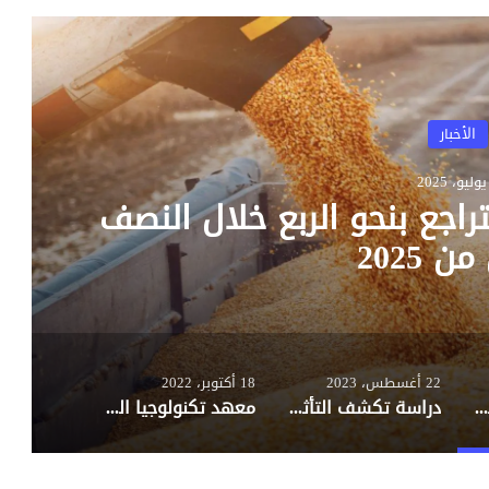
الأخبار
لإيجابي للذكاء الاصطناعي
الوظائف
22 أغسطس، 2023
18 أكتوبر، 2022
واردات مصر من القمح تتراجع بنحو الربع خلال النصف الأول من 2025
دراسة تكشف التأثير الإيجابي للذكاء الاصطناعي على الوظائف
معهد تكنولوجيا المعلومات ITI ينتهي من تدريب 10 آلاف من شباب الجامعات بمراكز إبداع مصر الرقمية “كريتيفا”