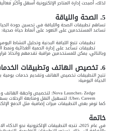
لذلك، أصبحت إدارة المتاجر الإلكترونية أسهل وأكثر فعالية
5. الصحة واللياقة
تساهم تطبيقات الصحة واللياقة في تحسين جودة الحياة، 
تساعد المستخدمين على التعود على أنماط حياة صحية:
تطبيقات تتبع اللياقة البدنية وتحليل النشاط اليومي
تطبيقات تساعد على إدارة الحمية الغذائية ونمط ال
وبالتالي، يمكن للمستخدمين مراقبة تقدمهم واتخاذ قرا
6. تخصيص الهاتف وتطبيقات الخدمات
تتيح التطبيقات تخصيص الهاتف وتقديم خدمات يومية ب
الحياة اليومية:
Nova Launcher، Zedge: لتخصيص واجهة الهاتف وخلفياته.
Uber، Careem: لتسهيل النقل ومتابعة الرحلات بسهولة.
كما توفر بعض التطبيقات ميزات إضافية مثل الدفع الإلكتر
خاتمة
في عام 2025، تتجه التطبيقات الإلكترونية نحو ا
بالإضافة إلى ذلك، تستمر التطبيقات التعليمية، الترفيهي