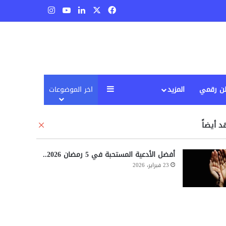
‫X
فيسبوك
لينكدإن
‫YouTube
انستقرام
إضافة عمود جانبي
ن رقمي
المزيد
اخر الموضوعات
 أيضاً
إ
غ
ل
أفضل الأدعية المستحبة في 5 رمضان 2026..
ا
ق
23 فبراير، 2026