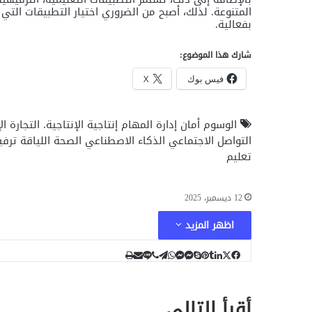
المتنوعة. لذلك، أصبح من الضروري اختيار التطبيقات ال
بفعالية.
شارك هذا الموضوع:
فيس بوك
X
الوسوم
أمان
إدارة المهام
إنتاجية
الإنتاجية.
التجارة ال
التواصل الاجتماعي
الذكاء الاصطناعي
الصحة
اللياقة
ترفي
تعليم
12 ديسمبر، 2025
اظهر المزيد
ل
ب
ل
ت
م
م
و
م
ف
ڤ
ط
س
ا
ا
ا
ا
ا
ب
ي
ي
ي
ي
T
ك
X
ش
ن
ن
ا
ل
ا
ا
ت
ي
ي
u
س
س
س
أقرأ التالي
ب
ن
ن
ب
ر
ت
ي
ع
ك
ق
ن
m
س