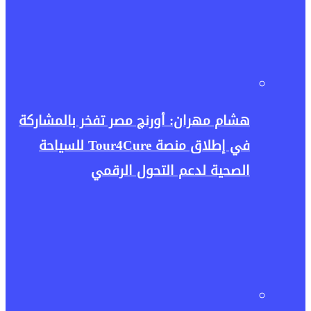
هشام مهران: أورنچ مصر تفخر بالمشاركة
في إطلاق منصة Tour4Cure للسياحة
الصحية لدعم التحول الرقمي