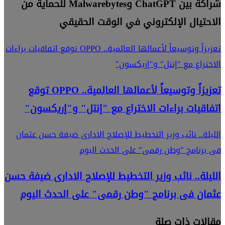
شراكة بين ChatGPT وMalwarebytes للحماية من
الاحتيال الإلكتروني في الوقت الحقيقي
تعزيزاً وتوسيعاً لأعمالها العالمية.. OPPO توقع اتفاقيات براءات
الاختراع مع "إنتل" و"إريكسون"
تعزيزاً وتوسيعاً لأعمالها العالمية.. OPPO توقع
اتفاقيات براءات الاختراع مع "إنتل" و"إريكسون"
الليلة.. نائب وزير التخطيط للإصلاح الادارى ضيفة حسن عثمان
فى برنامج "وطن رقمى" على الحدث اليوم
الليلة.. نائب وزير التخطيط للإصلاح الادارى ضيفة حسن
عثمان فى برنامج "وطن رقمى" على الحدث اليوم
مقالات ذات صلة