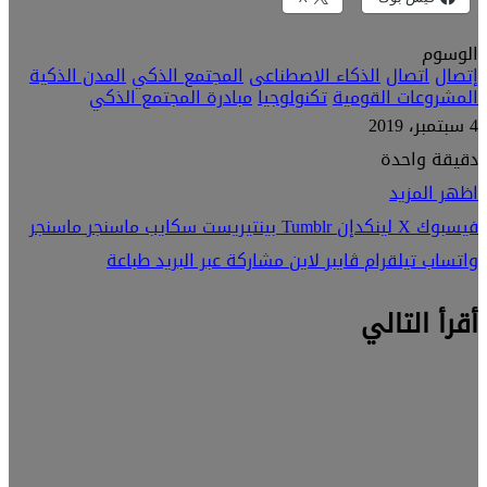
الوسوم
إتصال
اتصال
الذكاء الاصطناعى
المجتمع الذكي
المدن الذكية
المشروعات القومية
تكنولوجيا
مبادرة المجتمع الذكي
4 سبتمبر، 2019
دقيقة واحدة
اظهر المزيد
فيسبوك
‫X
لينكدإن
بينتيريست
سكايب
ماسنجر
ماسنجر
واتساب
تيلقرام
ڤايبر
لاين
مشاركة عبر البريد
طباعة
أقرأ التالي
الأخبار
15 يونيو، 2023
شركة