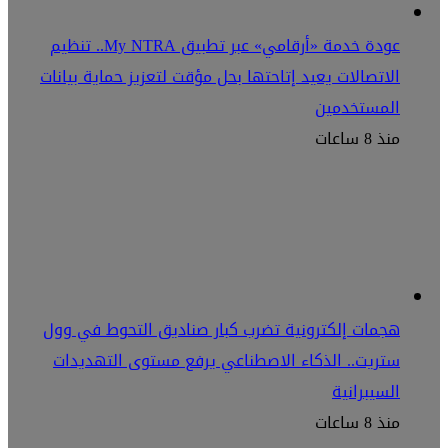
عودة خدمة «أرقامي» عبر تطبيق My NTRA.. تنظيم
الاتصالات يعيد إتاحتها بحل مؤقت لتعزيز حماية بيانات
المستخدمين
منذ 8 ساعات
هجمات إلكترونية تضرب كبار صناديق التحوط في وول
ستريت.. الذكاء الاصطناعي يرفع مستوى التهديدات
السيبرانية
منذ 8 ساعات