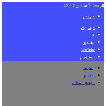
الجمعة, أغسطس 7 2026
من نحن
فيسبوك
‫X
لينكدإن
‫YouTube
انستقرام
القائمة
بحث عن
الوضع المظلم