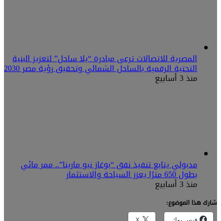
المصرية للاتصالات ترعى مبادرة “يلا ساحل” لتعزيز البنية
التحتية الرقمية بالساحل الشمالي وتحقيق رؤية مصر 2030
منذ 3 أسابيع
مدبولي يتابع تنفيذ نفق “بوغاز نيو مارينا”.. ممر مائي
بطول 650 مترًا يعزز السياحة والاستثمار
منذ 3 أسابيع
شارك هذا الموضوع:
فيس بوك
X