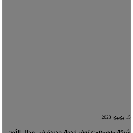
وMalwarebytes
للحماية
من
الاحتيال
الإلكتروني
في
الوقت
الحقيقي
15 يونيو، 2023
شركة GoDaddy توفر خدمة جديدة في مجال الأمن