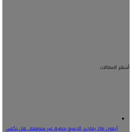
أشهر المقالات
آيفون 18e يفاجئ الجميع بترقية غير متوقعة.. هل تكفي