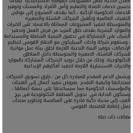
المدن الذكية ضمن المشروعات القومية الاستراتيجية بهدف
تحسين خدمات الصحة والتعليم وأمن الأفراد والمنشآت وتوفير
الخدمات الحكومية الذكية ، كما يهدف المشروع إلى توطين
التقنيات العالمية وتأهيل الشركات الناشئة والصغيرة
والمتوسطة لتنفيذ المشروعات المماثلة بالاعتماد على الخبرات
والموارد البشرية بهدف خلق المزيد من فرص العمل وتحفيز
الشباب على المشاركة في تحقيق التنمية الشاملة والمستدامة
، وستقوم شركة واحات السيليكون مع الجهاز القومى لتنظيم
الإتصالات بتوفير البنية التحتية اللازمة لخلق بيئة عمل مواتية
للشركات الناشئة، الصغيرة والمتوسطة داخل المناطق
التكنولوجية، وذلك من خلال تزويد الشركات المشاركة بالموارد
والخبرات الاستشارية اللازمة لتنفيذ أفكارهم الإبداعية
ويشمل الدعم المقدم للمبادرة كل من : طرق تسويق الشركات
لمنتجاتها وكيفية التقدم بعروض تنفيذ أعمال إلى الهيئات
والمؤسسات الحكومية مما سيساعدها على تنمية أعمالها ،
وستكون البداية في تحويل المنطقة التكنولوجية فى برج
العرب إلى مدينة ذكية قادرة على المنافسة وتطوير منتجات
تمثل إضافة للاقتصاد القومي.
مقالات ذات صلة