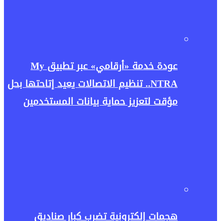
عودة خدمة «أرقامي» عبر تطبيق My
NTRA.. تنظيم الاتصالات يعيد إتاحتها بحل
مؤقت لتعزيز حماية بيانات المستخدمين
هجمات إلكترونية تضرب كبار صناديق