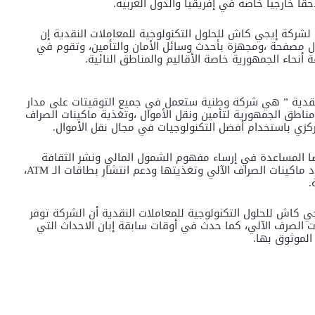
قا خارجيا خاصة في إفريقيا والدول العربية.
ذي لشركة إيجي كاش للحلول التكنولوجية للمعاملات النقدية إن
 مصفحة ،ومجهزة بأحدث وسائل الأمان والتأمين، وتقوم في
أنحاء الجمهورية خاصة الأقاليم والمناطق النائية.
لنقدية ” هي شركة وطنية ستعمل في جميع التوقيتات على مدار
ن ومناطق الجمهورية لتأمين ونقل الأموال ،وتغذية ماكينات الصراف
لمركزي باستخدام أفضل التكنولوجيات في مجال نقل الأموال.
ا المساعدة في إرساء مفهوم الشمول المالي ونشر الثقافة
المالية من خلال التوسع في النشاط المصرفي وزيادة عدد ماكينات الصراف الآلي وتغذيتها ودعم انتشار بطاقات الـ ATM،
.
جي كاش للحلول التكنولوجية للمعاملات النقدية أن الشركة توفر
ت الصرف الآلي، كما حدث في أوقات سابقة إبان الاحداث التي