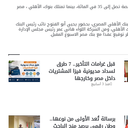
ويساهم البنك المركزي في رأس مال الشركة الجديدة بحصة تصل إلى 35 في المائة، بينما تمتلك بنوك، الأهلي ، مصر
نك الأهلي المصري، بحضور يحيي أبو الفتوح نائب رئيس البنك
ك الأهلي، ومن الشركة اللواء هاني عمر رئيس مجلس الإدارة
ظر توقيع عقدا مع بنك مصر الاسبوع المقبل.
قبل غرامات التأخير.. 7 طرق
لسداد مديونية فيزا المشتريات
داخل مصر وخارجها
منذ 3 أسابيع
برسالة تُعد الأولى من نوعها..
وطن رقمي يرصد منح الباحث