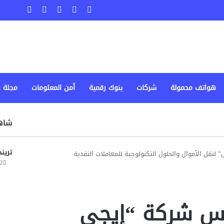
‫X
فيسبوك
لينكدإن
‫YouTube
انستقرا
هواتف محمولة
شركات
بنوك رقمية
أمن المعلومات
مجلة 
شاهد
ترين
نقل الأموال والحلول التكنولوجية للمعاملات النقدية
2 أكتوبر، 2025
سس شركة “إيجي