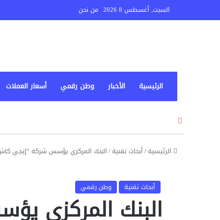
السبت, أغسطس 8 2026
من نحن
الرئيسية
الأخبار
وطن رقمي
أسعار العملات
إ
غ
ل
ا
الرئيسية
/
أبحاث تقنية
/
البنك المركزي يؤسس شركة “إيجي كاش” ل
ق
أبحاث تقنية
وطن رقمي
البنك المركزي يؤ