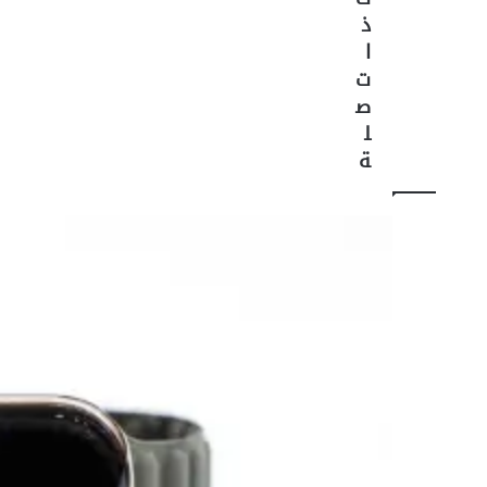
م
ذ
ن
ا
"
ت
إ
ص
ن
ل
ت
ة
ل
"
ب
ت
ط
و
ي
ر
ق
ط
ا
ع
أ
ل
ع