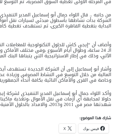
في المرحلة الأولى تغطية السوق المصرية، ثم التوسع لاح
من جانبه .. قال اللواء جمال أبو إسماعيل المدير التنفي
الشركة بدأت نشاطها بأسطول مبدئي لسيارات نقل أموال
البداية بتغطية القاهرة الكبرى، ثم تستهدف تغطية كافة 
وأضاف أن “إيجي كاش للحلول التكنولوجية للمعاملات ا
الـ 24 ساعة، وطوال أيام الأسبوع ،وفي مختلف الأماك
الآلي، وذلك في إطار الاستراتيجية التي يتبناها البنك ا
وأشار أبو إسماعيل إلى أن الشركة الجديدة تستهدف أيض
وخاصة في القرى والأماكن النائية بكافة أنحاء الجمهورية
وأكد اللواء جمال أبو إسماعيل المدير التنفيذي لشركة إي
حلولا لمجابهة أي أزمات في نقل الأموال ،وتغذية ماكينا
شهدتها مصر في 2011 و2013، والامداد بالحلول الأمنية الموثوق بها.
شارك هذا الموضوع:
فيس بوك
X