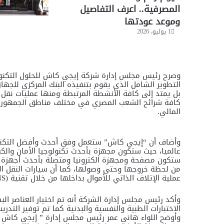
المصرفية.. اعرف التفاصيل
وموعد عودتها
1 يوليو، 2026
وصرح رئيس مجلس إدارة شركة إيجي كاش للحلول التكنول
التطوير الشامل الذي يقوم بتنفيذه البنك المركزي للجه
بل يمتد إلى كافة الأنشطة المرتبطة ومنها عمليات نقل ا
كافة شرائح الشعب المصري في مختلف مناطق الجمهوري
المالي.
وأضاف أن “إيجي كاش” ستعمل وفق أحدث وأفضل التكنولو
عالميا، حيث ستكون مجهزة بأحدث تكنولوجيا الأمان والك
ستكون مصفحة ومجهزة الكترونيا ومتصلة بأحدث أجهزة إ
من لحظة خروجها وحتى وصولها، كما أن سيارات النقل ال
عملية الإتلاف الذاتي للأموال بداخلها من خلال تقنية (IBNS ) والتي يتم تشغيلها فورا في حالات السطو.
وأكد رئيس مجلس إدارة الشركة أنه تم اختيار العناصر الب
الاختبارات الطبية والنفسية والبدنية كما تم توفير التدر
وأوضح اللواء هاني عمر رئيس مجلس إدارة ” إيجي كاش ل