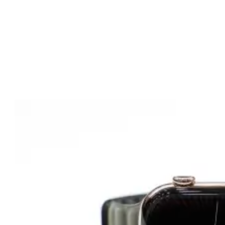
ـ
ن
ـ
ج
ـ
ـ
ح
"
ا
ح
م
د
ف
ؤ
ا
د
ا
ل
خ
و
ل