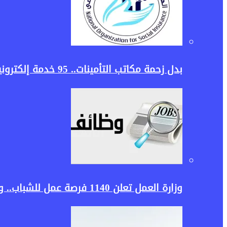
بدل زحمة مكاتب التأمينات.. 95 خدمة إلكترونية في منصة جديدة توفر عليك المشوار
وزارة العمل تعلن 1140 فرصة عمل للشباب.. وظائف برواتب تصل لـ30 ألف جنيه وشروط التقديم