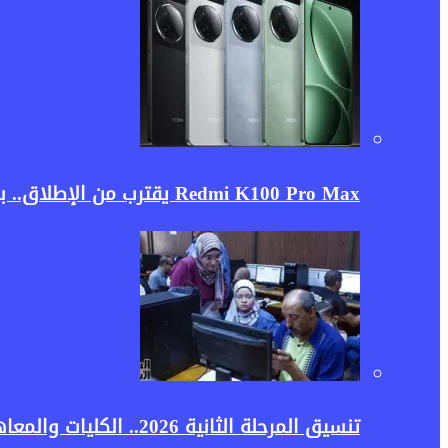
Redmi K100 Pro Max يقترب من الإطلاق.. بطارية ضخمة ومعالج رائد قد يجعلان الهاتف منافسًا قويًا في 2026
تنسيق المرحلة الثانية 2026.. الكليات والمعاهد المتاحة لطلاب علمي علوم وأهم النصائح قبل تسجيل الرغبات