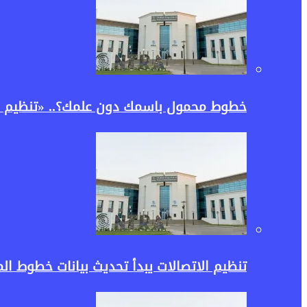
خطوط محمول باسمك دون علمك؟.. «تنظيم ا
تنظيم الاتصالات يبدأ تحديث بيانات خطوط 