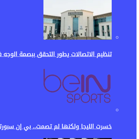
تنظيم الاتصالات يطور التحقق ببصمة الوجه في My NTRA.. خطوة جديدة لحماية خطوط المحمول وبيانات الم
خسرت الليجا ولكنها لم تصمت.. بي إن سبورت