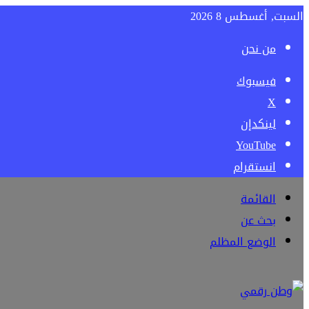
السبت, أغسطس 8 2026
من نحن
فيسبوك
‫X
لينكدإن
‫YouTube
انستقرام
القائمة
بحث عن
الوضع المظلم