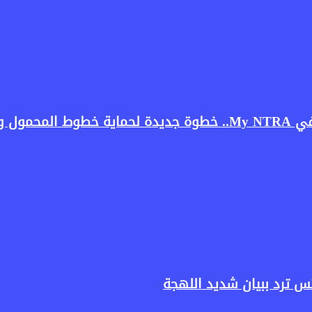
ستخدمين
س ترد ببيان شديد اللهجة