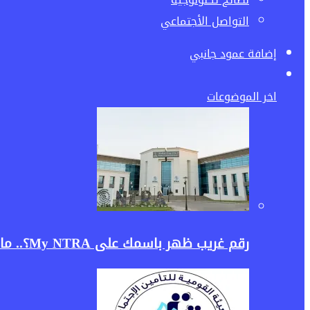
التواصل الأجتماعي
إضافة عمود جانبي
اخر الموضوعات
رقم غريب ظهر باسمك على My NTRA؟.. ماذا تفعل لإلغائه وحماية بياناتك؟