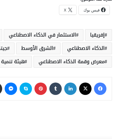
فيس بوك
X
إفريقيا
الاستثمار في الذكاء الاصطناعي
الذكاء الاصطناعي
الشرق الأوسط
جيت
معرض وقمة الذكاء الاصطناعي
هيئة تنمية 
فيسبوك
‫X
لينكدإن
‏Tumblr
بينتيريست
سكايب
ماسنجر
أق