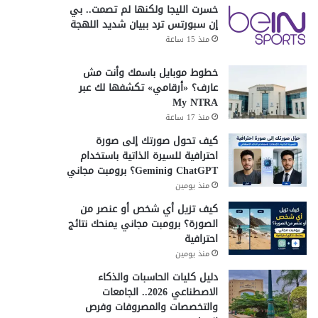
خسرت الليجا ولكنها لم تصمت.. بي
إن سبورتس ترد ببيان شديد اللهجة
منذ 15 ساعة
خطوط موبايل باسمك وأنت مش
عارف؟ «أرقامي» تكشفها لك عبر
My NTRA
منذ 17 ساعة
كيف تحول صورتك إلى صورة
احترافية للسيرة الذاتية باستخدام
ChatGPT وGemini؟ برومبت مجاني
منذ يومين
كيف تزيل أي شخص أو عنصر من
الصورة؟ برومبت مجاني يمنحك نتائج
احترافية
منذ يومين
دليل كليات الحاسبات والذكاء
الاصطناعي 2026.. الجامعات
والتخصصات والمصروفات وفرص