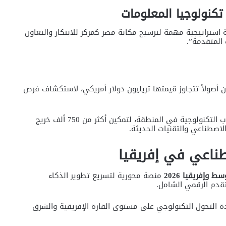
تكنولوجيا المعلومات
ستراتيجية مهمة لترسيخ مكانة مصر كمركز للابتكار والتعاون
 المتقدمة”.
200 مستثمر عالمي يديرون أصولاً تتجاوز قيمتها تريليون دولار أمريكي، لاستكشاف فرص
كما يشهد الحدث إطلاق واحدة من أكبر أكاديميات الشباب التكنولوجية في المنطقة، لتمكين أكثر من 750 ألف خريج
اصطناعي والتقنيات الحديثة.
ناعي في إفريقيا
وإفريقيا 2026
منصة محورية لتسريع تطوير الذكاء
تقدم الرقمي الشامل.
دة التحول التكنولوجي على مستوى القارة الإفريقية والشرق