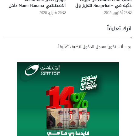
اى تى بلانت
ايتيدا
لانسر
مصر
ل
ذكية في +Snapchat لتعزيز ول
الاصطناعي Nano Banana داخل
ط
28 أكتوبر، 2025
26 فبراير، 2026
موقع فري
يوداسيتي
ل
ب
اترك تعليقاً
ة
ا
ل
يجب أنت تكون
مسجل الدخول
لتضيف تعليقاً.
م
ه
ن
ي
ف
ي
"
ا
ل
أ
م
ن
ا
ل