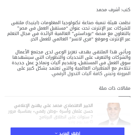
كتب: أشرف محمد
نظمت هيئة تنمية صناعة تكنولوجيا المعلومات (ايتيدا) ملتقى
للشركات عبر الإنترنت تحت عنوان “مستقبل العمل في مصر”
بالتعاون مع منصة “يوداستي” العالمية الرائدة في مجال التعلم
عبر الإنترنت وموقع “فري لانسر” العالمي للعمل الحر.
ويأتي هذا الملتقى بهدف تعزيز الوعي لدى مجتمع الأعمال
والشركات والتعرف على التحديات والتطورات التي سيشهدها
سوق العمل في المستقبل، وتقديم آليات ونماذج عمل جديدة
تتلاءم مع المتغيرات العالمية والتي تعتمد بشكل كبير على
المرونة وتبني كافة آليات التحول الرقمي.
مقالات ذات صلة
الخبير الاقتصادي محمد علي يهنئ الإعلامي
حسن عثمان وأسرة «وطن رقمي» بمناسبة مرور
7 سنوات على انطلاق البرنامج
منذ يوم واحد
الإعلامي حسن عثمان يقود شركة أورايس ميديا
اظهر المزيد