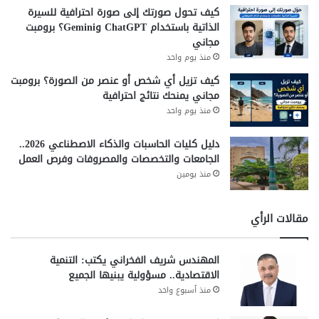
كيف تحول صورتك إلى صورة احترافية للسيرة
الذاتية باستخدام ChatGPT وGemini؟ برومبت
مجاني
منذ يوم واحد
كيف تزيل أي شخص أو عنصر من الصورة؟ برومبت
مجاني يمنحك نتائج احترافية
منذ يوم واحد
دليل كليات الحاسبات والذكاء الاصطناعي 2026..
الجامعات والتخصصات والمصروفات وفرص العمل
منذ يومين
مقالات الرأي
المهندس شريف الفخراني يكتب: التنمية
الاقتصادية.. مسؤولية يبنيها الجميع
منذ أسبوع واحد