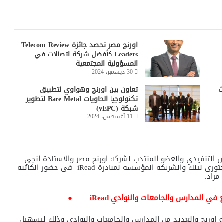
اورنچ مصر تحصد جائزة Telecom Review
Leaders كأفضل شركة اتصالات في
المسؤولية المجتمعية
30 ديسمبر، 2024
دث
تعاون بين اورنچ وهواوي لتطبيق
تكنولوجيا الحاويات Bare Metal لتطوير
شبكة (vEPC)
11 أغسطس، 2024
 التنفيذي والعضو المنتدب لشركة اورنچ مصر والاستاذة انجي
توري لينك
والشريكة المؤسسة لمبادرة
iRead
في حضور الكاتبة
مراد.
● iRead
 اورنچ والعديد من المدارس والجامعات والنوادي وذلك لتسهيل