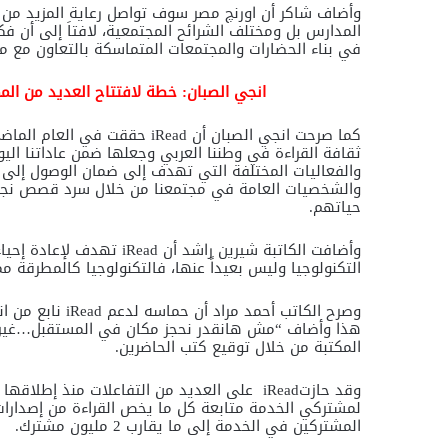
وأضاف شاكر أن اورنچ مصر سوف تواصل رعاية المزيد من ا
المدارس بل ومختلف الشرائح المجتمعية، لافتاَ إلى أن ف
في بناء الحضارات والمجتمعات المتماسكة بالتعاون مع 
انجي الصبان: خطة لافتتاح العديد من ال
كما صرحت انجي الصبان أن
iRead
حققت في العام الماضي 
ثقافة القراءة في وطننا العربي وجعلها ضمن عاداتنا ال
والفعاليات المختلفة التي تهدف إلى ضمان الوصول إلى
والشخصيات العامة في مجتمعنا من خلال سرد قصص نجاحه
حياتهم.
وأضافت الكاتبة شيرين راشد أن
iRead
تهدف لإعادة إحياء
التكنولوجيا وليس بعيداً عنها، فالتكنولوجيا كالمطرقة ممكن
وصرح الكاتب أحمد مراد أن حماسه لدعم
iRead
نابع من ان
هذا وأضاف “مش هانقدر نحجز مكان في المستقبل…غير بال
المكتبة من خلال توقيع كتب الحاضرين.
وقد حازت
iRead
على العديد من التفاعلات منذ إطلاقها ح
لمشتركي الخدمة متابعة كل ما يخص القراءة من إصدارا
المشتركين في الخدمة إلى ما يقارب 2 مليون مشترك.