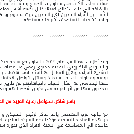
عملية تواجد الكتب في متناول يد الجميع ولنشر ثقافة ال
بالإضافة الي ذلك ستطلق
iRead
خلال بضعة أشهر حملة “
الكتب بين القراء القادرين لغير القادرين حيث ستقوم بوض
والمستشفيات لتستهدف أكبر فئة مستحقة.
????????????????????????????????????
وقد أطلِقت
iRead
في عام 2019 بالتعاون مع شر
والتسويق الإلكتروني، لتقديم محتوى رقمي عبر مختلف م
لتشجيع القراءة وتعزيز التفاعل مع الفئة المستهدفة حيث
يومية ومحاولة الحد من سيطرة وسائل التواصل الاجتماع
عنها ليتماشى مع أفكار الشباب واتجاهاتهم عن طريق تس
يتحدثون فيها عن أثر القراءة في تكوين شخصياتهم وتغي
ياسر شاكر: سنواصل رعاية المزيد من الم
من جانبه أعرب المهندس ياسر شاكر الرئيس التنفيذي و
من هذه المبادرة الثقافية مؤكدا دعم الشركة لمبادرة
d
جاهدة الي المساهمة في تنمية الافراد الذي بدوره سيسا