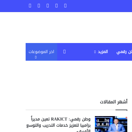
‫X
فيسبوك
لينكدإن
‫YouTube
انستقرام
إضافة عمود جانبي
ن رقمي
المزيد
اخر الموضوعات
أشهر المقالات
وطن رقمي: RAKICT تعين مديراً
بزامبيا لتعزيز خدمات التدريب والتوسع
الأفريقي