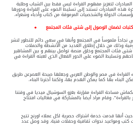
لمبادرات لتعزيز مفهوم القراءة ليس فقط بين الشباب وطلبة
كرة هذه المبادرات تستند إلى تسليط الضوء على القراءة ودورها
مؤسسات الدولة والشخصيات المرموقة من كتاب وأدباء وشعراء.
مكتبات لضمان الوصول إلى شتى فئات المجتمع
●
نجاحاً ملموساً في المجتمع وأنها في سعي دائم للتطور لنشر
يومية وذلك من خلال إطلاق العديد من الأنشطة والحملات
 شتى فئات المجتمع وخلق منصة تواصل بينهم و بين المشاهير
م وتسليط الضوء علي الدور الفعال الذي لعبته القراءة في
 القراءة في مصر والوطن العربي وجعلها صيحة العصرعن طريق
 البناء بها كما يمكن الهدم بها، ولكننا أخترنا البناء.
كماش مساحة القراءة مقارنة بغزو السوشيال ميديا في وقتنا
قراءة”. وقام مراد أيضاً بالمشاركة في فعاليات افتتاح
يث أنها قدمت خدمة اشتراك حصرية لكل عملاء اورنچ تتيح
ت كتب ومواعيد ندوات ثقافية وحفلات فنية. وقد وصل عدد