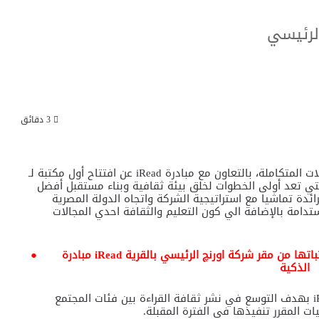
3 دقائق
ت المتكاملة، بالتعاون مع مبادرة
iRead
عن افتتاح أول مكتبة لـ
التي تعد أولى الخطوات لخلق بيئة ثقافية وبناء مستقبل أفضل
ائدة تماشيا مع استراتيجية الشركة واتجاه الدولة المصرية
دامة بالإضافة الي كون التعليم والثقافة احدي المجالات
تسعى إلى الانتشار بجميع أنحاء مصر وتطلق أولى مكتباتها من مقر شركة اورنچ الرئيسي بالقرية
iRead
مبادرة
●
الذكية
i
بهدف التوسع في نشر ثقافة القراءة بين فئات المجتمع
ت المقرر تنفيذها في الفترة المقبلة.