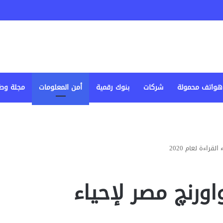
هواتف محمولة
شركات
بنوك رقمية
أمن المعلومات
مجلة وط
ن يجمع iRead واورنچ مصر لإحياء