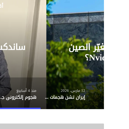
أق
أمن المعلومات
31 مايو، 2023
ساندكس للاستشارات والتسويق تو
مع FTL جروب..تفاصيل
12 مارس، 2026
منذ 4 أسابيع
إيران تشن هجمات سيبرانية على الشرق الأوسط وأمريكا.. التفاصيل الكاملة
هجوم إلكتروني جديد يستهدف أندروي
ر