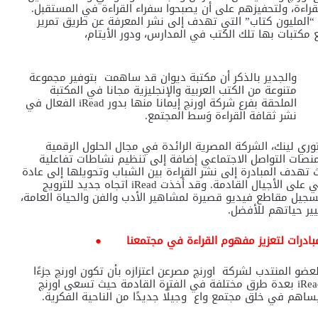
قراءة، ولتحفيزهم على أن يصبحوا سفراء القراءة في المستقبل.
المليون كتاب” التي تهدف إلى نشر المعرفة عن طريق تمرير
ع مكتبات بها تلك الكتب في المدارس، ودور الأيتام،
والجدير بالذكر أن مكتبة ديوان
قد ساهمت
بتوفير مجموعة
متنوعة من الكتب العربية والإنجليزية مجانا في المكتبة
الملحقة بفرع شركة اورنچ إيمانا منها بدور
iRead
الفعال في
نشر ثقافة القراءة وَسط المجتمع.
كة فيكتوري لينك، الشركة المصرية الرائدة في مجال الحلول الرقمية
نصات التواصل الاجتماعي إضافة إلى تنظيم نشاطات تفاعلية
 تهدف المبادرة إلى نشر القراءة بين الشباب وتحويلها إلى عادة
ي على الأجيال القادمة. وقد أخذت
iRead
اتجاه جديد للترويج
جيل مقاطع فيديو قصيرة لمشاهير الأدب والفن والحياة العامة،
ير حياتهم للأفضل.
بادرات لتعزيز مفهوم القراءة في مجتمعنا
●
العضو المنتدب لشركة
اورنچ مصر
عن اعتزازه بأن تكون اورنچ جزءًا
iRea
بعدة طرق مختلفة في الفترة القادمة حيث تسعى اورنچ
هم في خلق مجتمع واع وجيلًا جديدًا من الناحية الفكرية.