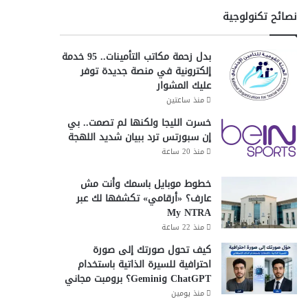
نصائح تكنولوجية
بدل زحمة مكاتب التأمينات.. 95 خدمة
إلكترونية في منصة جديدة توفر
عليك المشوار
منذ ساعتين
خسرت الليجا ولكنها لم تصمت.. بي
إن سبورتس ترد ببيان شديد اللهجة
منذ 20 ساعة
خطوط موبايل باسمك وأنت مش
عارف؟ «أرقامي» تكشفها لك عبر
My NTRA
منذ 22 ساعة
كيف تحول صورتك إلى صورة
احترافية للسيرة الذاتية باستخدام
ChatGPT وGemini؟ برومبت مجاني
منذ يومين