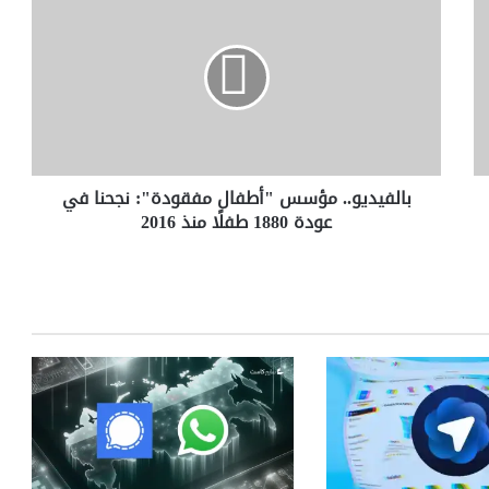
ا
ل
ف
ي
د
ي
و
.
بالفيديو.. مؤسس "أطفال مفقودة": نجحنا في
.
عودة 1880 طفلًا منذ 2016
م
ؤ
س
س
"
أ
ط
ف
ا
ل
م
ف