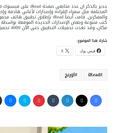
جدير بالذكر ان عدد متابعي صفحة
iRead
على فيسبوك قد 
المختلفة مثل سفراء القراءة وإصدارات لأغاني هادفة و
والمفكرين. قامت أيضاً
iRead
بإطلاق تطبيق هاتف محمول 
كتب متنوعة وبعض الإصدارات الجديدة الموقعة بواسطة ا
مكان، وقد تعدت تحميلات التطبيق حتى الآن 4000 تحميل.
شارك هذا الموضوع:
فيس بوك
X
iRead
اورنچ
فيسبوك
‫X
لينكدإن
‏Tumblr
بينتيريست
سكايب
ماسنجر