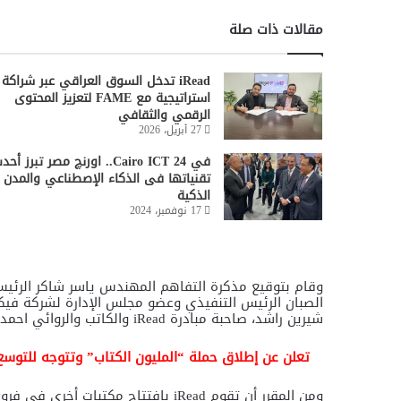
مقالات ذات صلة
iRead تدخل السوق العراقي عبر شراكة
استراتيجية مع FAME لتعزيز المحتوى
الرقمي والثقافي
27 أبريل، 2026
في Cairo ICT 24.. اورنچ مصر تبرز أح
تقنياتها فى الذكاء الإصطناعي والمدن
الذكية
17 نوفمبر، 2024
وقام بتوقيع مذكرة التفاهم المهندس ياسر شاكر الرئيس
الصبان الرئيس التنفيذي وعضو مجلس الإدارة لشركة فيك
شيرين راشد، صاحبة مبادرة
iRead
والكاتب والروائي احمد 
تعلن عن إطلاق حملة “المليون الكتاب” وتتوجه للتوسع في المدارس والجامعات والنوادي
ومن المقرر
أن تقوم
iRead
بافتتاح مكتبات أخرى في فروع