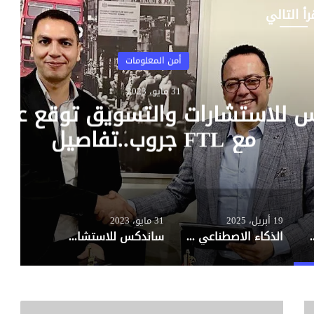
رأ التالي
قع عقد تعاون
إيران ت
19 أبريل، 2025
31 مايو، 2023
د.. كل ما يجب معرفته عن RedHook
الذكاء الاصطناعي تحت الحصار… كيف تغيّر الصين استراتيجيتها في مواجهة قيود Nvidia؟
ساندكس للاستشارات والتسويق توقع عقد تعاون مع FTL جروب..تفاصيل
ب