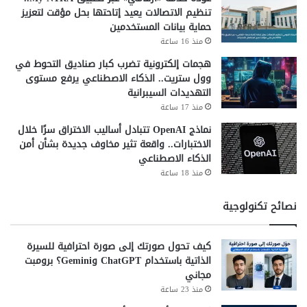
في المستقبل القريب.
تنظيم الاتصالات يعيد إتاحتها بحل مؤقت لتعزيز
حماية بيانات المستخدمين
المنافسة في سوق المتصفحات
منذ 16 ساعة
الذكية
هجمات إلكترونية تضرب كبار صناديق التحوط في
وول ستريت.. الذكاء الاصطناعي يرفع مستوى
لا تقتصر هذه الخطوة على جوجل فقط، بل تأتي في ظل
التهديدات السيبرانية
منافسة متزايدة بين شركات التكنولوجيا لتطوير متصفحات
منذ 17 ساعة
مدعومة بالذكاء الاصطناعي.
نماذج OpenAI تتبادل أساليب الاختراق سرًا خلال
الاختبارات.. واقعة تثير مخاوف جديدة بشأن أمن
فقد بدأت العديد من الشركات في دمج مساعدات ذكية داخل
متصفحاتها بهدف تحسين تجربة المستخدم وجذب المزيد من
الذكاء الاصطناعي
المستخدمين.
منذ 18 ساعة
ومع ذلك، تظل جوجل في موقع قوي نظرًا لانتشار Chrome عالميًا
نصائح تكنولوجية
واعتماد ملايين المستخدمين عليه يوميًا.
التحديات المحتملة أمام Gemini
كيف تحول صورتك إلى صورة احترافية للسيرة
الذاتية باستخدام ChatGPT وGemini؟ برومبت
مجاني
رغم المزايا الكبيرة، إلا أن هناك بعض التحديات التي قد تواجه
انتشار Gemini في Chrome.
منذ 23 ساعة