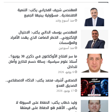
Chrome الافتراضية في المستقبل القريب.
المهندس شريف الفخراني يكتب: التنمية
الخلاصة
الاقتصادية.. مسؤولية يبنيها الجميع
منذ أسبوع واحد
يمثل توسع Gemini في Chrome خطوة مهمة في مسار دمج
الذكاء الاصطناعي داخل أدوات التصفح اليومية. وبينما تستمر
المهندس يوسف الدالي يكتب: الاحتيال
جوجل في توسيع الإتاحة عالميًا، يبقى السؤال حول موعد وصول
الإلكتروني.. الخطر الصامت الذي يهدد الأفراد
هذه التقنية إلى الاتحاد الأوروبي قائمًا. ومع ذلك، من الواضح أن
مستقبل التصفح يتجه نحو مزيد من الذكاء والتفاعل، حيث يصبح
والمؤسسات
المتصفح أكثر من مجرد نافذة على الإنترنت، بل مساعدًا رقميًا
منذ أسبوعين
متكاملًا.
ما سر افتتاح الأوكتاغون في ذكرى 30 يونيو؟..
أستاذ علوم سياسية: رسالة حسم للخارج وأمان
شارك هذا الموضوع:
للداخل
فيس بوك
X
6 يوليو، 2026
الصحفي أشرف محمد يكتب: الذكاء الاصطناعي..
الصديق العدو
Gemini ai
Gemini في Chrome
17 يونيو، 2026
Google Chrome
أخبار التقنية
وليد خطاب يكتب: الحفاظ على السيولة لا
يكفي.. الأهم هو الحفاظ على قيمتها