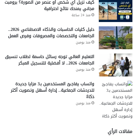
كيف تزيل أي شخص أو عنصر من الصورة؟ برومبت
أولًا، هناك مخاوف تتعلق بالخصوصية وحماية البيانات، خاصة مع
مجاني يمنحك نتائج احترافية
معالجة المحتوى داخل المتصفح.
منذ 24 ساعة
ثانيًا، قد تواجه جوجل تحديات تنظيمية في بعض الأسواق، مثل
الاتحاد الأوروبي.
دليل كليات الحاسبات والذكاء الاصطناعي 2026..
الجامعات والتخصصات والمصروفات وفرص العمل
ثالثًا، يعتمد نجاح الخدمة على دقة الذكاء الاصطناعي وقدرته
منذ يومين
على تقديم معلومات موثوقة.
التعليم العالي توجه رسائل حاسمة لطلاب تنسيق
ومع ذلك، تعمل جوجل باستمرار على تحسين الأداء وتعزيز
الجامعات 2026.. لا أفضلية للتسجيل المبكر
مستويات الأمان.
منذ يومين
مستقبل Gemini في Chrome
واتساب يفاجئ المستخدمين بـ3 مزايا جديدة
للدردشات الجماعية.. إدارة أسهل وتصويت أكثر
من المتوقع أن تستمر جوجل في توسيع نطاق Gemini خلال
ذكاءً
الفترة القادمة ليشمل المزيد من الدول والمستخدمين.
منذ يومين
كما قد يتم إضافة مزايا جديدة مثل التكامل الأعمق مع خدمات
جوجل الأخرى، وتحسين قدرات التفاعل الصوتي والبصري.
مقالات الرأي
وبالإضافة إلى ذلك، قد يصبح Gemini جزءًا أساسيًا من تجربة