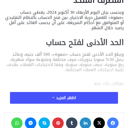
المصرف المتحد
وبحسب بيان اليوم الأربعاء 30 أكتوبر 2024، يعطي حساب
«صفوة» للعميل حرية الاختيار، بين فتح الحساب بالنظام التقليدي
أو المتوافق مع أحكام الشريعة، على أن يحسب العائد على أقل
رصيد خلال الشهر.
الحد الأدنى لفتح حساب
ويبلغ الحد الأدنى لفتح حساب «صفوة»، 500 ألف جنيه، وعائد
يصل 30% سنويا بدوريات صرف مختلفة ومتنوعة سواء شهرية،
ربع سنوية، نصف سنوية، سنوية، وفقا لاحتياجات العملاء، بهدف
تلبية احتياجات العملاء المختلفة.
مقالات ذات صلة
اظهر المزيد
استقرار سعر الدولار اليوم الأربعاء 18 مارس 2026
أمام الجنيه المصري
18 مارس، 2026
فيسبوك
‫X
لينكدإن
‏Tumblr
بينتيريست
سكايب
ماسنجر
واتساب
تسهيلات تمويلية جديدة من الحكومة والبنوك