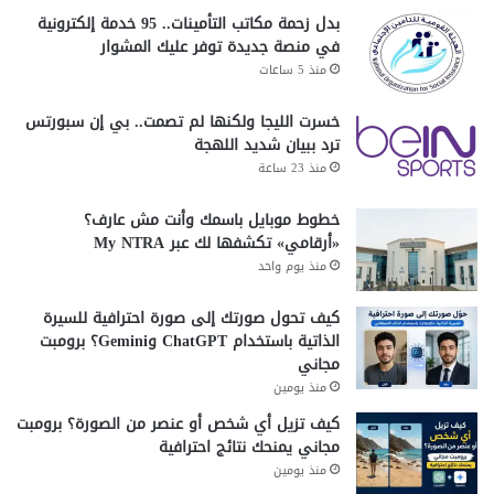
بدل زحمة مكاتب التأمينات.. 95 خدمة إلكترونية
في منصة جديدة توفر عليك المشوار
منذ 5 ساعات
خسرت الليجا ولكنها لم تصمت.. بي إن سبورتس
ترد ببيان شديد اللهجة
منذ 23 ساعة
خطوط موبايل باسمك وأنت مش عارف؟
«أرقامي» تكشفها لك عبر My NTRA
منذ يوم واحد
كيف تحول صورتك إلى صورة احترافية للسيرة
الذاتية باستخدام ChatGPT وGemini؟ برومبت
مجاني
منذ يومين
كيف تزيل أي شخص أو عنصر من الصورة؟ برومبت
مجاني يمنحك نتائج احترافية
منذ يومين