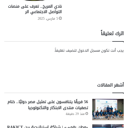
ن
ى
نادي المريخ.. تعرف على منصات
ش
التواصل الاجتماعي الر
و
ئ
ت
م
5 مارس، 2025
ن
ن
ظ
ط
اترك تعليقاً
ي
ق
م
ة
ا
ح
يجب أنت تكون
مسجل الدخول
لتضيف تعليقاً.
ل
ر
ا
ة
ق
خ
ت
ا
ر
ص
ا
ة
أشهر المقالات
ض
ب
ا
56 فريقًا يتنافسون على تمثيل مصر دوليًا.. ختام
س
تصفيات منتدى الابتكار والتكنولوجيا
م
«
منذ 29 دقيقة
ي
ا
«وطن رقمي» | شراكة استراتيجية بين RAKICT