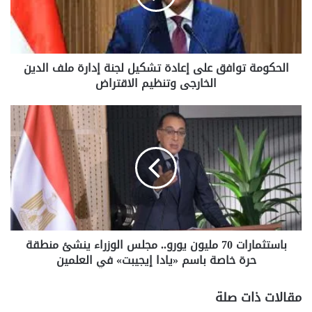
فيس بوك
X
م
ة
ت
و
استثمار أموالهم
المصرف المتحد
الحكومة توافق على إعادة تشكيل لجنة إدارة ملف الدين
ا
الخارجى وتنظيم الاقتراض
ف
حساب صفوة
صيغة المضاربة الإسلامية
ق
ع
ب
ل
ا
ى
س
إ
ت
ع
ث
ا
م
د
ا
ة
ر
ت
ا
ش
باستثمارات 70 مليون يورو.. مجلس الوزراء ينشئ منطقة
ت
ك
حرة خاصة باسم «يادا إيجيبت» في العلمين
7
ي
0
ل
م
مقالات ذات صلة
ل
ل