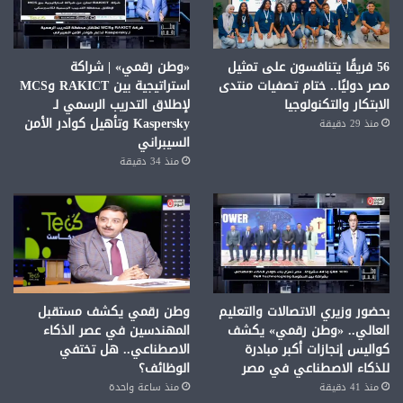
56 فريقًا يتنافسون على تمثيل
«وطن رقمي» | شراكة
مصر دوليًا.. ختام تصفيات منتدى
استراتيجية بين RAKICT وMCS
الابتكار والتكنولوجيا
لإطلاق التدريب الرسمي لـ
Kaspersky وتأهيل كوادر الأمن
منذ 29 دقيقة
السيبراني
منذ 34 دقيقة
بحضور وزيري الاتصالات والتعليم
وطن رقمي يكشف مستقبل
العالي.. «وطن رقمي» يكشف
المهندسين في عصر الذكاء
كواليس إنجازات أكبر مبادرة
الاصطناعي.. هل تختفي
للذكاء الاصطناعي في مصر
الوظائف؟
منذ 41 دقيقة
منذ ساعة واحدة