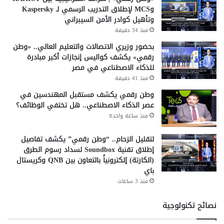
د
وMCS لإطلاق التدريب الرسمي لـ Kaspersky
ا
وتأهيل كوادر الأمن السيبراني
إ
منذ 34 دقيقة
ي
بحضور وزيري الاتصالات والتعليم العالي.. «وطن
ج
رقمي» يكشف كواليس إنجازات أكبر مبادرة
ي
للذكاء الاصطناعي في مصر
ب
منذ 41 دقيقة
ت
»
وطن رقمي يكشف مستقبل المهندسين في
ف
عصر الذكاء الاصطناعي.. هل تختفي الوظائف؟
ي
منذ ساعة واحدة
ا
ل
لتقليل الزحام.. “وطن رقمي” يكشف تفاصيل
ع
إطلاق تقنية Soundbox لسداد رسوم الطرق
ل
(الكارتة) إلكترونياً بالتعاون بين QNB وكريستال
م
باي
ي
منذ 3 ساعات
ن
نصائح تكنولوجية