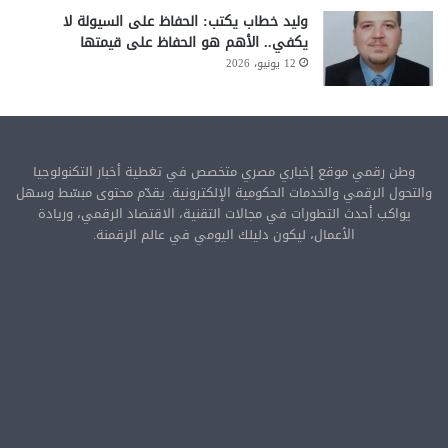
وليد خطاب يكتب: الحفاظ على السيولة لا
يكفي.. الأهم هو الحفاظ على قيمتها
12 يونيو، 2026
وطن رقمي موقع إخباري مصري متخصص في تغطية أخبار التكنولوجيا
والتحول الرقمي والخدمات الحكومية الإلكترونية. يقدّم محتوى مبسّط وسهل
يواكب أحدث التطورات في مجالات التقنية، الاقتصاد الرقمي، وريادة
الأعمال، ليكون دليلك اليومي في عالم الرقمنة.