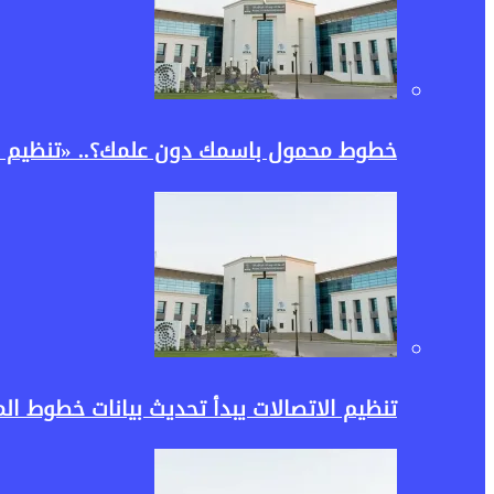
خطوط محمول باسمك دون علمك؟.. «تنظيم ا
تنظيم الاتصالات يبدأ تحديث بيانات خطوط 