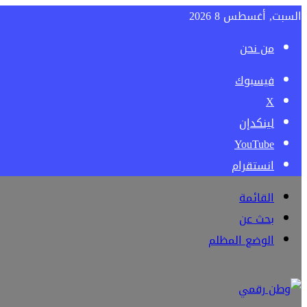
السبت, أغسطس 8 2026
من نحن
فيسبوك
‫X
لينكدإن
‫YouTube
انستقرام
القائمة
بحث عن
الوضع المظلم