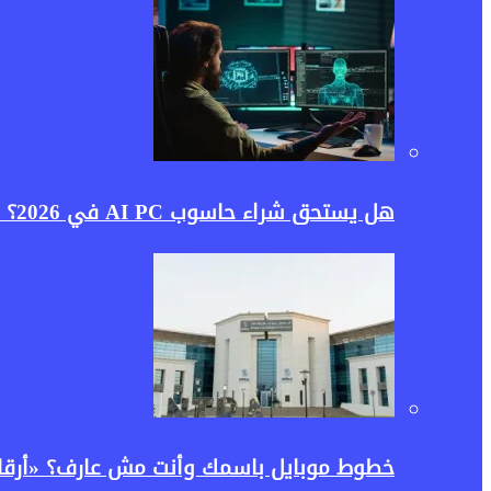
هل يستحق شراء حاسوب AI PC في 2026؟ دليلك لمعرفة الفرق بين حواسيب الذكاء الاصطناعي والكمبيوتر التقليدي
خطوط موبايل باسمك وأنت مش عارف؟ «أرقامي» ت