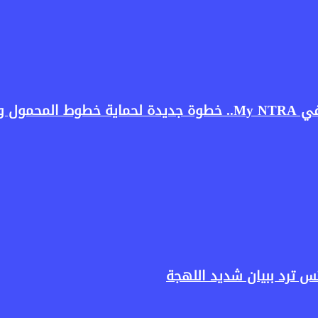
ستخدمين
س ترد ببيان شديد اللهجة