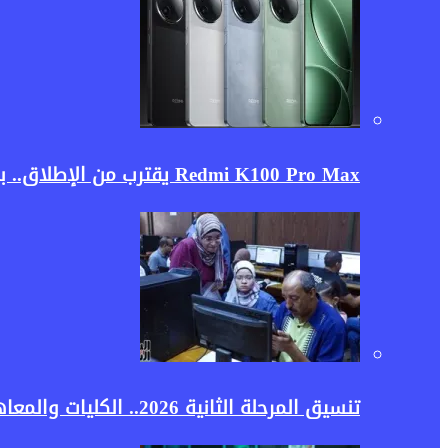
Redmi K100 Pro Max يقترب من الإطلاق.. بطارية ضخمة ومعالج رائد قد يجعلان الهاتف منافسًا قويًا في 2026
تنسيق المرحلة الثانية 2026.. الكليات والمعاهد المتاحة لطلاب علمي علوم وأهم النصائح قبل تسجيل الرغبات