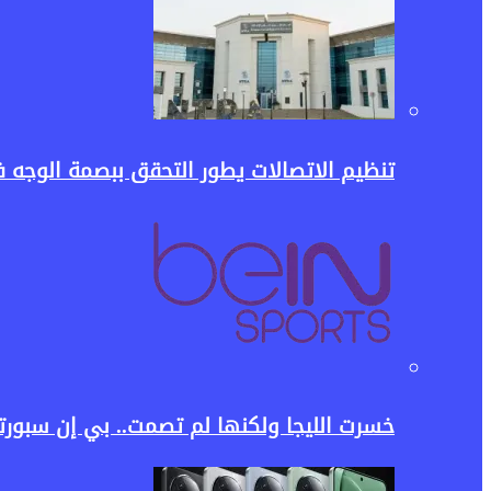
تنظيم الاتصالات يطور التحقق ببصمة الوجه في My NTRA.. خطوة جديدة لحماية خطوط المحمول وبيانات الم
خسرت الليجا ولكنها لم تصمت.. بي إن سبورت