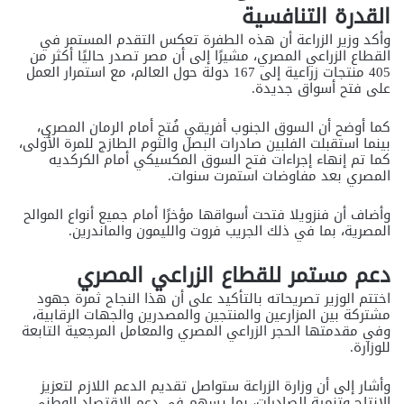
القدرة التنافسية
وأكد وزير الزراعة أن هذه الطفرة تعكس التقدم المستمر في
القطاع الزراعي المصري، مشيرًا إلى أن مصر تصدر حاليًا أكثر من
405 منتجات زراعية إلى 167 دولة حول العالم، مع استمرار العمل
على فتح أسواق جديدة.
كما أوضح أن السوق الجنوب أفريقي فُتح أمام الرمان المصري،
بينما استقبلت الفلبين صادرات البصل والثوم الطازج للمرة الأولى،
كما تم إنهاء إجراءات فتح السوق المكسيكي أمام الكركديه
المصري بعد مفاوضات استمرت سنوات.
وأضاف أن فنزويلا فتحت أسواقها مؤخرًا أمام جميع أنواع الموالح
المصرية، بما في ذلك الجريب فروت والليمون والماندرين.
دعم مستمر للقطاع الزراعي المصري
اختتم الوزير تصريحاته بالتأكيد على أن هذا النجاح ثمرة جهود
مشتركة بين المزارعين والمنتجين والمصدرين والجهات الرقابية،
وفي مقدمتها الحجر الزراعي المصري والمعامل المرجعية التابعة
للوزارة.
وأشار إلى أن وزارة الزراعة ستواصل تقديم الدعم اللازم لتعزيز
الإنتاج وتنمية الصادرات، بما يسهم في دعم الاقتصاد الوطني