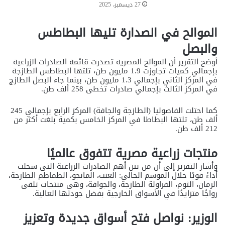
27 ديسمبر، 2025
الموالح في الصدارة تليها البطاطس
والبصل
أوضح التقرير أن الموالح المصرية تصدرت قائمة الصادرات الزراعية
بإجمالي كميات تجاوزت 1.9 مليون طن، تلتها البطاطس الطازجة
في المركز الثاني بإجمالي 1.3 مليون طن، بينما جاء البصل الطازج
في المركز الثالث بإجمالي صادرات تخطى 258 ألف طن.
كما احتلت الفاصوليا (الطازجة والجافة) المركز الرابع بإجمالي 245
ألف طن، تلتها البطاطا في المركز الخامس بكمية بلغت أكثر من
212 ألف طن.
منتجات زراعية مصرية تتفوق عالميًا
وأشار التقرير إلى أن من بين أهم الصادرات الزراعية التي سجلت
أداءً قويًا خلال الموسم الحالي: العنب، المانجو، الطماطم الطازجة،
الرمان، الثوم، الفراولة الطازجة، والجوافة، وهي منتجات تلقى
رواجًا متزايدًا في الأسواق الخارجية بفضل جودتها العالية.
الوزير: نواصل فتح أسواق جديدة وتعزيز