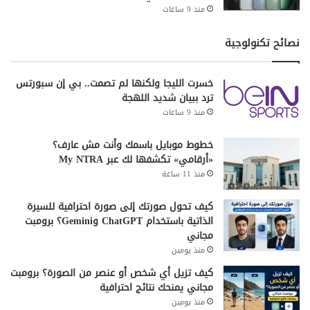
منذ 9 ساعات
نصائح تكنولوجية
خسرت الليجا ولكنها لم تصمت.. بي إن سبورتس
ترد ببيان شديد اللهجة
منذ 9 ساعات
خطوط موبايل باسمك وأنت مش عارف؟
«أرقامي» تكشفها لك عبر My NTRA
منذ 11 ساعة
كيف تحول صورتك إلى صورة احترافية للسيرة
الذاتية باستخدام ChatGPT وGemini؟ برومبت
مجاني
منذ يومين
كيف تزيل أي شخص أو عنصر من الصورة؟ برومبت
مجاني يمنحك نتائج احترافية
منذ يومين