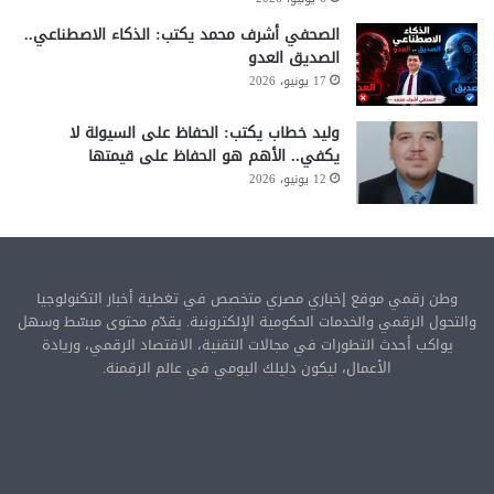
الصحفي أشرف محمد يكتب: الذكاء الاصطناعي..
الصديق العدو
17 يونيو، 2026
وليد خطاب يكتب: الحفاظ على السيولة لا
يكفي.. الأهم هو الحفاظ على قيمتها
12 يونيو، 2026
وطن رقمي موقع إخباري مصري متخصص في تغطية أخبار التكنولوجيا
والتحول الرقمي والخدمات الحكومية الإلكترونية. يقدّم محتوى مبسّط وسهل
يواكب أحدث التطورات في مجالات التقنية، الاقتصاد الرقمي، وريادة
الأعمال، ليكون دليلك اليومي في عالم الرقمنة.