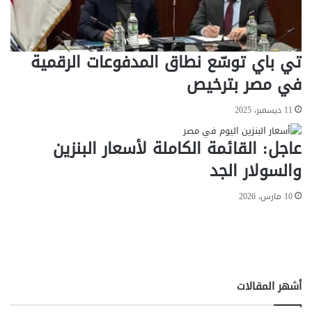
ا
س
س
ت
ك
غ
تي باي توسّع نطاق المدفوعات الرقمية
ل
ر
إ
ا
في مصر بترخيص
ل
م
غ
11 ديسمبر، 2025
ا
ء
عاجل: القائمة الكاملة لأسعار البنزين
ا
ل
والسولار الجد
ا
ش
10 مارس، 2026
ت
ر
ا
ك
.
.
أشهر المقالات
"
م