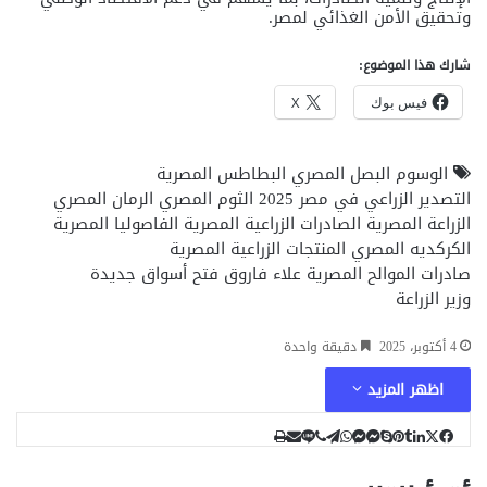
وتحقيق الأمن الغذائي لمصر.
شارك هذا الموضوع:
فيس بوك
X
الوسوم
البصل المصري
البطاطس المصرية
التصدير الزراعي في مصر 2025
الثوم المصري
الرمان المصري
الزراعة المصرية
الصادرات الزراعية المصرية
الفاصوليا المصرية
الكركديه المصري
المنتجات الزراعية المصرية
صادرات الموالح المصرية
علاء فاروق
فتح أسواق جديدة
وزير الزراعة
4 أكتوبر، 2025
دقيقة واحدة
اظهر المزيد
ل
ب
ل
ت
م
م
و
م
ف
ڤ
ط
س
ا
ا
ا
ا
ا
ب
ي
ي
ي
ي
T
ك
X
ش
ن
ن
ا
ل
ا
ا
ت
ي
ي
u
س
س
س