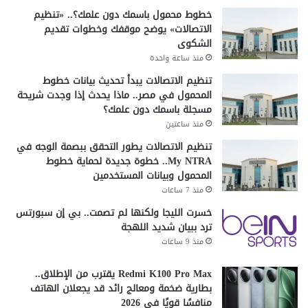
ن
خطوط محمول باسمك دون علمك؟.. «تنظيم
أ
الاتصالات» يوضح موقفك وخطوات تقديم
ج
الشكوى
ل
منذ ساعة واحدة
ص
ح
تنظيم الاتصالات يبدأ تحديث بيانات خطوط
ة
المحمول في مصر.. ماذا يحدث إذا وجدت شريحة
أ
مسجلة باسمك دون علمك؟
ط
منذ ساعتين
ف
تنظيم الاتصالات يطور التحقق ببصمة الوجه في
ا
My NTRA.. خطوة جديدة لحماية خطوط
ل
المحمول وبيانات المستخدمين
ك
منذ 7 ساعات
م
"
خسرت الليجا ولكنها لم تصمت.. بي إن سبورتس
ترد ببيان شديد اللهجة
منذ 9 ساعات
Redmi K100 Pro Max يقترب من الإطلاق..
بطارية ضخمة ومعالج رائد قد يجعلان الهاتف
منافسًا قويًا في 2026