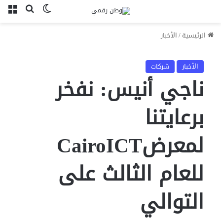
بحث عن
الوضع المظل
الق
الرئيسية
/
الأخبار
الأخبار
شركات
ناجي أنيس: نفخر
برعايتنا
لمعرضCairoICT
للعام الثالث على
التوالي