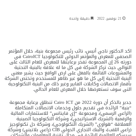
21 نوفمبر، 2022
دقيقة واحدة
اكد الدكتور ناجي أنيس، نائب رئيس مجموعة بنية، خلال المؤتمر
الصحفي للمعرض والمؤتمر الدولي للتكنولوجيا CairoICT في
دورته 26 إن المجموعة تفخر برعايتها للمعرض للعام الثالث على
التوالي حيث تركز الشركة فى كل ما له علاقة بالبنية التحتية
والمشروعات القائمة بالفعل على ارض الواقع حيث يشير معنى
البنية التحتية إلى كل ما هو غير ظاهر للمستخدم وتختص الشركة
بأقمار الاتصالات وكابلات الفايبر وغير ذلك من البنية التكنولوجية
التى سوف تستعرضها خلال المعرض للعام الحالي.
جدير بالذكر أن دورة 2022 من Cairo ICT تنطلق برعاية مجموعة
“بنية” الرائدة في تقديم حلول وخدمات الاتصالات المتكاملة
(الراعي الرسمي)، ومجموعة “إي فاينانس” للاستثمارات المالية
والرقمية (الشريك الاستراتيجي)، وشركة التكنولوجيا الصينية
العملاقة “هواوي” (الشريك التكنولوجي)، وشركة دل تكنولوجيز
(راعي اللقب)، والبنك التجاري الدولي CIB (راعي بلاتيني) وشركة
سيسكو العالمية الرائدة في مجال تقنية المعلومات والشبكات