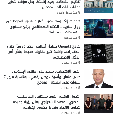
تنظيم الاتصالات يعيد إتاحتها بحل مؤقت لتعزيز
حماية بيانات المستخدمين
منذ ساعة واحدة
هجمات إلكترونية تضرب كبار صناديق التحوط في
وول ستريت.. الذكاء الاصطناعي يرفع مستوى
التهديدات السيبرانية
منذ ساعتين
نماذج OpenAI تتبادل أساليب الاختراق سرًا خلال
الاختبارات.. واقعة تثير مخاوف جديدة بشأن أمن
الذكاء الاصطناعي
منذ 3 ساعات
الخبير الاقتصادي محمد علي يهنئ الإعلامي
حسن عثمان وأسرة «وطن رقمي» بمناسبة مرور 7
سنوات على انطلاق البرنامج
منذ 3 ساعات
التحول الرقمي يقود مستقبل الجوجيتسو
المصري.. محمد الشعراوي يعلن رؤية جديدة
لتطوير الاتحاد وتعزيز حضوره الإعلامي
منذ 4 ساعات