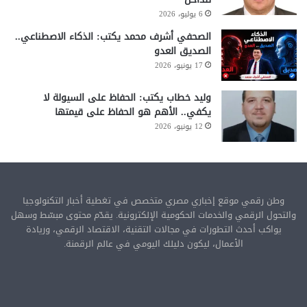
6 يوليو، 2026
الصحفي أشرف محمد يكتب: الذكاء الاصطناعي..
الصديق العدو
17 يونيو، 2026
وليد خطاب يكتب: الحفاظ على السيولة لا
يكفي.. الأهم هو الحفاظ على قيمتها
12 يونيو، 2026
وطن رقمي موقع إخباري مصري متخصص في تغطية أخبار التكنولوجيا
والتحول الرقمي والخدمات الحكومية الإلكترونية. يقدّم محتوى مبسّط وسهل
يواكب أحدث التطورات في مجالات التقنية، الاقتصاد الرقمي، وريادة
الأعمال، ليكون دليلك اليومي في عالم الرقمنة.