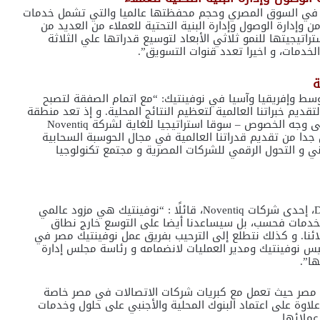
دة في السوق المصري وحجم محفظتها عالميا والتي تشمل خدمات
 وإدارة الوصول وإدارة البنية التحتية للعملاء من العديد من
اتيجيتها للنمو ثلاثي الأبعاد لتوسيع قدراتها علي الثلاثة
الخدمات، و اخيرا تعدد قنوات التسويق”.
ة
وسط وإفريقيا وآسيا في نوفينتيك: “مع اتمام الصفقة لتصبح
حن متحمسون للغاية لتقديم خبراتنا العالمية لتعظيم النتائج المحلية. و إذ تعد منطقة
الشرق الأوسط وأفريقيا منطقة سريعة النمو – و مصر على وجه الخصوص – سوقا استراتيجيا للغاية لشركة Noventiq
ن جدا من تقديم قدراتنا العالمية في مجال الحوسبة السحابية
 الأمن السيبراني و التحول الرقمي للشركات المصرية و مجتمع تكنولوجيا
و صرح محمد مصطفى، الرئيس التنفيذي لشركة DigiTech، إحدى شركات Noventiq، قائلًا : “نوفينتيك هي مزود عالمي
والخدمات فحسب، بل سيساعدنا أيضا على التوسع خارج نطاق
لائنا. و كذلك نتطلع إلى الترحيب بفريق عمل نوفينتيك مصر في
يس نوفينتيك ومدير العمليات لانضمامه و رئاسة مجلس إدارة
 مصر حيث تعمل مع كبريات شركات الاتصالات في مصر خاصة
لاوة على اعتماد البنوك المحلية والأجنبي على حلول وخدمات
عملائها.