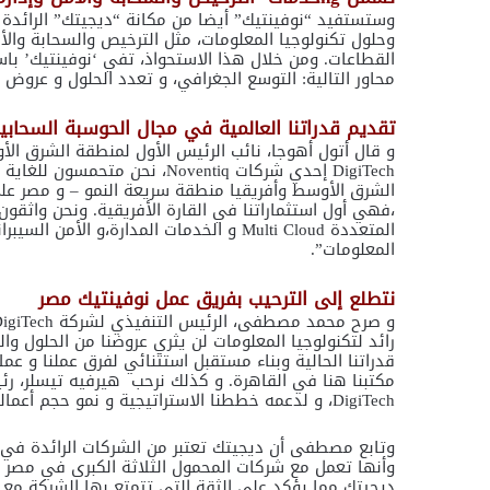
وستستفيد “نوفينتيك” أيضا من مكانة “ديجيتك” الرائ
وحلول تكنولوجيا المعلومات، مثل الترخيص والسحابة والأمن
القطاعات. ومن خلال هذا الاستحواذ، تفي ‘نوفينتيك’ باستر
محاور التالية: التوسع الجغرافي، و تعدد الحلول و عروض 
تقديم قدراتنا العالمية في مجال الحوسبة السحابي
و قال أتول أهوجا، نائب الرئيس الأول لمنطقة الشرق الأ
DigiTech إحدي شركات Noventiq، ن
،فهي أول استثماراتنا في القارة الأفريقية. ونحن واثقو
المتعددة Multi Cloud و الخدمات المدارة،و
المعلومات”.
نتطلع إلى الترحيب بفريق عمل نوفينتيك مصر
رائد لتكنولوجيا المعلومات لن يثري عروضنا من الحلول 
قدراتنا الحالية وبناء مستقبل استثنائي لفرق عملنا و عم
مكتبنا هنا في القاهرة. و كذلك نرحب هيرفيه تيسلر، رئ
DigiTech، و لدعمه خططنا الاستراتيجية و نمو حجم أعمالها”.
وتابع مصطفى أن ديجيتك تعتبر من الشركات الرائدة في
وأنها تعمل مع شركات المحمول الثلاثة الكبرى في مصر ع
ديجيتك مما يؤكد على الثقة التي تتمتع بها الشركة مع 