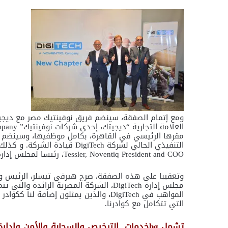
ومع إتمام الصفقة، سينضم فريق نوفينتيك مصر مع ديجيت
Tessler, Noventiq President and COO، رئيسا لمجلس إدارة شركة DigiTech.
وتعقيبا على هذه الصفقة، صرح هيرفي تيسلر، الرئيس ومد
مجلس إدارة DigiTech، الشركة المصرية الر
المواهب في DigiTech، والذين يمثلون إضا
التي تتكامل مع كوادرنا.
تشمل hgخدمات الترخيص والسحابة والأمن وإدارة الوصول وإدارة البنية التحتية للعملاء