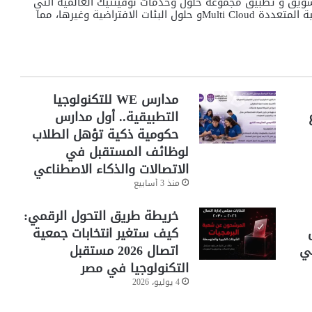
ستحواذ، أصبح لدى DigiTech إمكانية تسويق و تطبيق مجموعة حلول وخدمات نوفينتيك العالمية التي
تشمل الأمن السيبراني والبنية التحتية و الحوسبة السحابية المتعددة Multi Cloudو حلول البئات الافتراضية وغيرها، مما
مدارس WE للتكنولوجيا
التطبيقية.. أول مدارس
حكومية ذكية تؤهل الطلاب
لوظائف المستقبل في
الاتصالات والذكاء الاصطناعي
منذ 3 أسابيع
خريطة طريق التحول الرقمي:
كيف ستغير انتخابات جمعية
مي
اتصال 2026 مستقبل
التكنولوجيا في مصر
4 يوليو، 2026