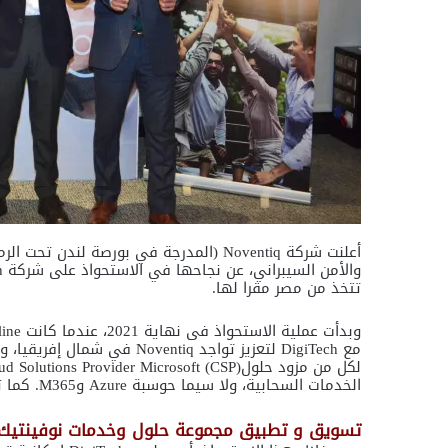
تتخذ من مصر مقرا لها.
الخدمات السحابية، ولا سيما حوسبة Azure وM365. كما تتمتع DigiTech بشبكة واسعة من عملاء القطاعين العام والخاص.
تسويق و تطبيق مجموعة حلول وخدمات نوفينتيك ا