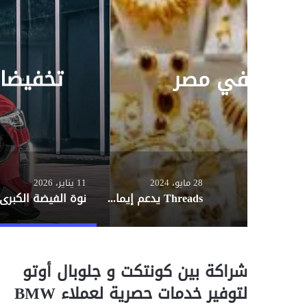
ر
ت
ا
ل
ب
ر
نداي وهافال في
ي
د
28 مايو، 2024
11 يناير، 2026
Threads يدعم إيماءات الظهر التنبؤية على نظام Android.. اعرف التفاصيل
شراكة بين كونتكت و جلوبال أوتو
ش
ر
لتوفير خدمات حصرية لعملاء BMW
ا