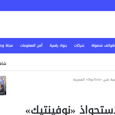
هواتف محمولة
شركات
بنوك رقمية
أمن المعلومات
مجلة وط
شاهد
Dig» المصرية
استحواذ «نوفينتيك»