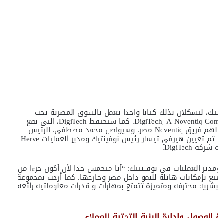
ك، ليشكلان بذلك كيانا واحدا يعمل بالسوق المصرية تحت
العلامة التجارية “ديجيتك، إحدى شركات نوفينتيك” DigiTech, A Noventiq Company. كما ستحتفظ DigiTech، التي يقع
مقرها الرئيسي في القاهرة، بكامل موظفيها، وسينضم لهم فريق Noventiq مصر. وسيواصل محمد مصطفى، الرئيس
التنفيذي الحالي لشركة DigiTech قيادة الشركة. و كذلك تم تعيين هيرفي تيسلر رئيس نوفينتيك ومدير العمليات Herve
ير العمليات في نوفينتيك: “أنا متحمس جدا لأن أكون جزءا من
ائدة والتي تتمتع بإمكانات هائلة للنمو داخل مصر وخارجها. كما أرحب بمجموعة
فة لنا ككوادر بشرية محترفة ومتميزة تتمتع بمهارات و قدرات معلوماتية رائعة