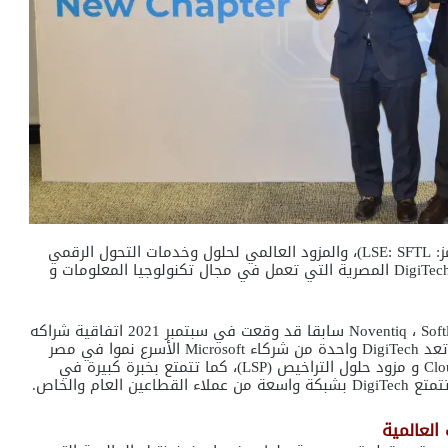
أعلنت شركة Noventiq (المدرجة في بورصة لندن تحت الرمز: LSE: SFTL)، والمزود العالمي لحلول وخدمات التحول الرقمي
والأمن السيبراني، عن نجاحها في الاستحواذ على شركة DigiTech المصرية التي تعمل في مجال تكنولوجيا المعلومات و
وبدأت عملية الاستحواذ فى نهاية 2021، عندما كانت Noventiq ، Softline سابقا قد وقعت في سبتمبر 2021 اتفاقية شراكه
مع DigiTech لتعزيز تواجد Noventiq في شمال إفريقيا، وتعد DigiTech واحدة من شركاء Microsoft الأسرع نموا في مصر
لكل من مزود حلولCloud Solutions Provider Microsoft (CSP) و مزود حلول التراخيص (LSP)، كما تتمتع بخبرة كبيرة في
لعالمية