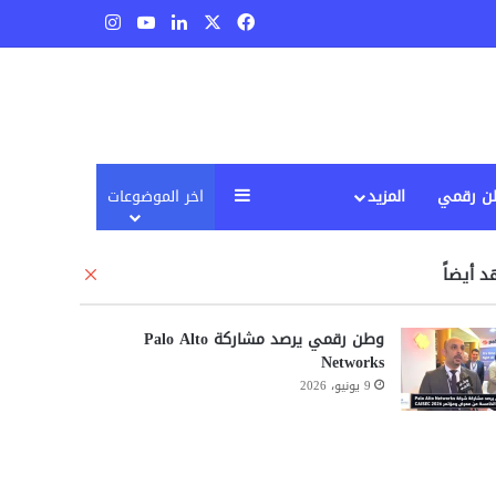
‫X
فيسبوك
لينكدإن
‫YouTube
انستقرام
إضافة عمود جانبي
ن رقمي
المزيد
اخر الموضوعات
 أيضاً
إ
غ
ل
وطن رقمي يرصد مشاركة Palo Alto
ا
Networks
ق
9 يونيو، 2026