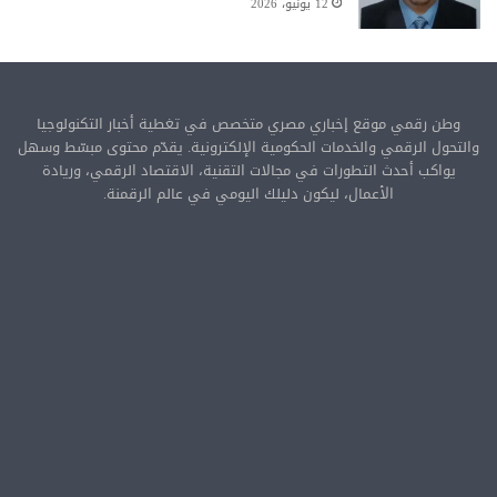
12 يونيو، 2026
وطن رقمي موقع إخباري مصري متخصص في تغطية أخبار التكنولوجيا
والتحول الرقمي والخدمات الحكومية الإلكترونية. يقدّم محتوى مبسّط وسهل
يواكب أحدث التطورات في مجالات التقنية، الاقتصاد الرقمي، وريادة
الأعمال، ليكون دليلك اليومي في عالم الرقمنة.