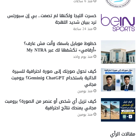
موعد صرف معاشات ومرتبات مايو 2026 في
منذ 6 ساعات
مصر.. جدول المواعيد وأماكن الصرف والزيادات
الجديدة
خسرت الليجا ولكنها لم تصمت.. بي إن سبورتس
27 أبريل، 2026
ترد ببيان شديد اللهجة
منذ 24 ساعة
اخبار_المعاشات
التأمينات_الاجتماعية
خطوط موبايل باسمك وأنت مش عارف؟
«أرقامي» تكشفها لك عبر My NTRA
زيادة معاشات جديدة
زيادة_المعاشات
منذ يوم واحد
صرف معاشات شهر أبريل 2025
صرف_المعاشات
كيف تحول صورتك إلى صورة احترافية للسيرة
الذاتية باستخدام ChatGPT وGemini؟ برومبت
معاشات_أبريل_2025
معاشات_المتقاعدين
مجاني
منذ يومين
موعد صرف المعاشات
موعد_صرف_المعاشات
كيف تزيل أي شخص أو عنصر من الصورة؟ برومبت
مجاني يمنحك نتائج احترافية
هل في ذيادة في معاشات ابريل 2025
منذ يومين
وزارة_المالية
مقالات الرأي