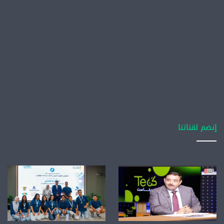
إنضم لقناتنا