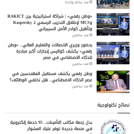
منذ ساعة واحدة
شارك هذا الموضوع:
«وطن رقمي» | شراكة استراتيجية بين RAKICT
فيس بوك
X
وMCS لإطلاق التدريب الرسمي لـ Kaspersky
وتأهيل كوادر الأمن السيبراني
منذ ساعتين
مقالات ذات صلة
بحضور وزيري الاتصالات والتعليم العالي.. «وطن
رقمي» يكشف كواليس إنجازات أكبر مبادرة
بشرى لأصحاب المعاشات.. صرف معاشات يوليو
للذكاء الاصطناعي في مصر
2026 غدًا بزيادة 15% وهذه أماكن الحصول عليها
منذ ساعتين
30 يونيو، 2026
وطن رقمي يكشف مستقبل المهندسين في
عصر الذكاء الاصطناعي.. هل تختفي الوظائف؟
تبكير صرف معاشات يونيو 2026 رسميًا قبل عيد
الأضحى.. الموعد الكامل وطرق الاستعلام
منذ ساعتين
والصرف
17 مايو، 2026
نصائح تكنولوجية
حقيقة تبكير صرف معاشات يونيو 2026 قبل عيد
الأضحى
13 مايو، 2026
بدل زحمة مكاتب التأمينات.. 95 خدمة إلكترونية
في منصة جديدة توفر عليك المشوار