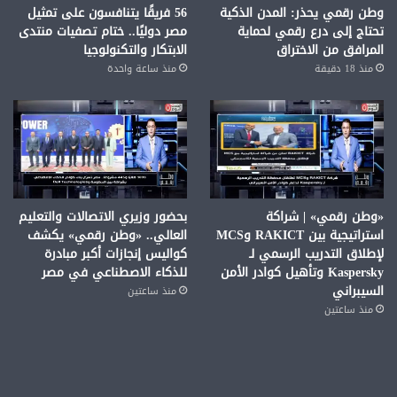
وطن رقمي يحذر: المدن الذكية
56 فريقًا يتنافسون على تمثيل
تحتاج إلى درع رقمي لحماية
مصر دوليًا.. ختام تصفيات منتدى
المرافق من الاختراق
الابتكار والتكنولوجيا
منذ 18 دقيقة
منذ ساعة واحدة
«وطن رقمي» | شراكة
بحضور وزيري الاتصالات والتعليم
استراتيجية بين RAKICT وMCS
العالي.. «وطن رقمي» يكشف
لإطلاق التدريب الرسمي لـ
كواليس إنجازات أكبر مبادرة
Kaspersky وتأهيل كوادر الأمن
للذكاء الاصطناعي في مصر
السيبراني
منذ ساعتين
منذ ساعتين