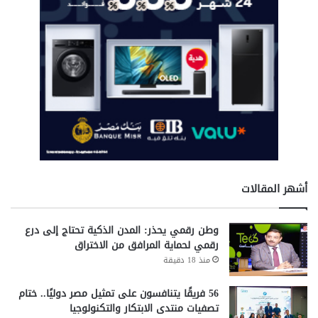
القومية للتأمين الاجتماعي بإدخال الرقم
نٍ
القومي.
!
هل توجد زيادات أخرى بعد يوليو 2025؟
حتى الآن،
لم يتم الإعلان عن زيادات أخرى بعد
الزيادة المقررة في يوليو.
https://www.nosi.gov.eg/ar/Pages/HomePage/Home.aspx
أشهر المقالات
وطن رقمي يحذر: المدن الذكية تحتاج إلى درع
رقمي لحماية المرافق من الاختراق
منذ 18 دقيقة
56 فريقًا يتنافسون على تمثيل مصر دوليًا.. ختام
معاشات أبريل 2025
تصفيات منتدى الابتكار والتكنولوجيا