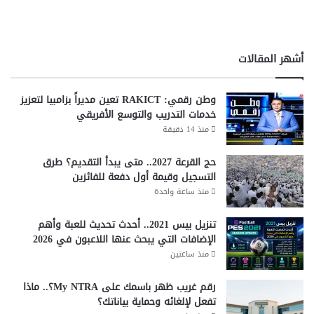
ت
ا
ا
س
ل
ت
realme 2024
realme 14T
realme 14 5G
س
خ
أشهر المقالات
ف
د
realme في مصر
Victory Halo
ر
ا
م
وطن رقمي: RAKICT تعين مديراً بزامبيا لتعزيز
أداء realme 14T
أفضل هواتف الفئة المتوسطة
ا
خدمات التدريب والتوسع الأفريقي
ل
منذ 14 دقيقة
بطارية 6000 مللي أمبير
تبريد 6K VC
م
ح
حج القرعة 2027.. متى يبدأ التقديم؟ طرق
تصميم ميكا
ذاكرة عشوائية 26 جيجابايت
ا
التسجيل وقيمة أول دفعة للفائزين
ف
منذ ساعة واحدة
سعر realme 14
سعر realme 14T
ظ
ا
تنزيل بيس 2021.. أحدث تحديث للعبة وأهم
شاشة AMOLED 120Hz
كاميرا 50 ميجابكسل
ل
الإضافات التي يبحث عنها اللاعبون في 2026
إ
منذ ساعتين
معالج Dimensity 6300 5G
ل
ك
رقم غريب ظهر باسمك على My NTRA؟.. ماذا
معالج Snapdragon 6 Gen 4
مقاومة الماء IP69
ت
تفعل لإلغائه وحماية بياناتك؟
ر