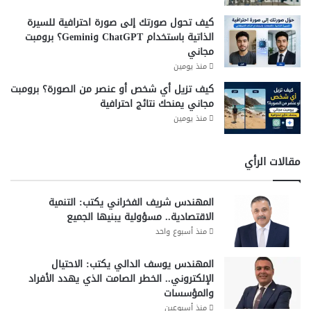
ا
كيف تحول صورتك إلى صورة احترافية للسيرة
ل
الذاتية باستخدام ChatGPT وGemini؟ برومبت
ا
مجاني
ت
منذ يومين
ل
ل
كيف تزيل أي شخص أو عنصر من الصورة؟ برومبت
ر
مجاني يمنحك نتائج احترافية
ب
منذ يومين
ع
ا
ل
مقالات الرأي
أ
و
المهندس شريف الفخراني يكتب: التنمية
ل
الاقتصادية.. مسؤولية يبنيها الجميع
ل
منذ أسبوع واحد
ع
ا
م
المهندس يوسف الدالي يكتب: الاحتيال
2
الإلكتروني.. الخطر الصامت الذي يهدد الأفراد
0
والمؤسسات
2
منذ أسبوعين