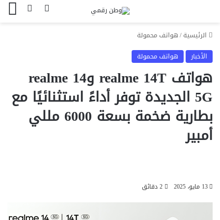
بحث عن
الوضع المظل
الق
الرئيسية
/
هواتف محمولة
الأخبار
هواتف محمولة
هواتف realme 14T وrealme 14
5G الجديدة توفر أداءً استثنائيًا مع
بطارية ضخمة بسعة 6000 مللي
أمبير
13 مايو، 2025
2 دقائق