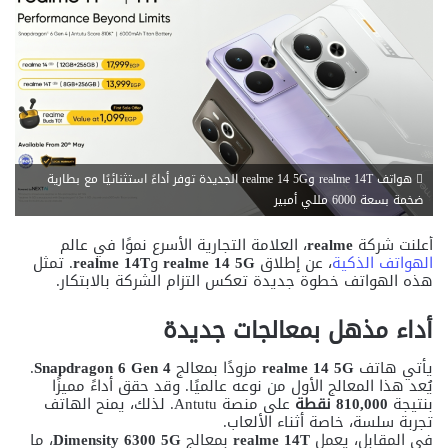
هواتف realme 14T وrealme 14 5G الجديدة توفر أداءً استثنائيًا مع بطارية
ضخمة بسعة 6000 مللي أمبير
أعلنت شركة
realme
، العلامة التجارية الأسرع نموًا في عالم
الهواتف الذكية
، عن إطلاق
realme 14 5G
و
realme 14T
. تمثل
هذه الهواتف خطوة جديدة تعكس التزام الشركة بالابتكار.
أداء مذهل بمعالجات جديدة
يأتي هاتف
realme 14 5G
مزودًا بمعالج
Snapdragon 6 Gen 4
.
يُعد هذا المعالج الأول من نوعه عالميًا. وقد حقق أداءً مميزًا
بنتيجة
810,000 نقطة
على منصة Antutu. لذلك، يمنح الهاتف
تجربة سلسة، خاصة أثناء الألعاب.
في المقابل، يعمل
realme 14T
بمعالج
Dimensity 6300 5G
، ما