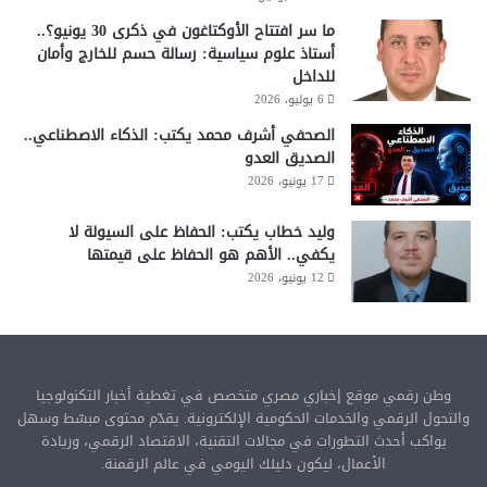
5
ما سر افتتاح الأوكتاغون في ذكرى 30 يونيو؟..
أستاذ علوم سياسية: رسالة حسم للخارج وأمان
للداخل
6 يوليو، 2026
الصحفي أشرف محمد يكتب: الذكاء الاصطناعي..
الصديق العدو
17 يونيو، 2026
وليد خطاب يكتب: الحفاظ على السيولة لا
يكفي.. الأهم هو الحفاظ على قيمتها
12 يونيو، 2026
وطن رقمي موقع إخباري مصري متخصص في تغطية أخبار التكنولوجيا
والتحول الرقمي والخدمات الحكومية الإلكترونية. يقدّم محتوى مبسّط وسهل
يواكب أحدث التطورات في مجالات التقنية، الاقتصاد الرقمي، وريادة
الأعمال، ليكون دليلك اليومي في عالم الرقمنة.