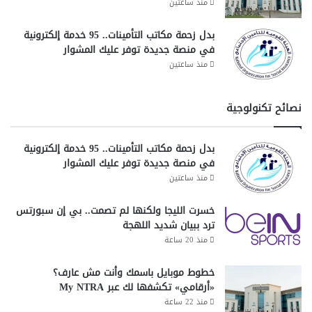
مميزات realme 14
مواصفات realme 14
منذ ساعتين
و
ن
هاتف مخصص للألعاب
هواتف realme الجديدة
ي
بدل زحمة مكاتب التأمينات.. 95 خدمة إلكترونية
ة
في منصة جديدة توفر عليك المشوار
ا
منذ ساعتين
ل
ت
نصائح تكنولوجية
ا
ب
ع
بدل زحمة مكاتب التأمينات.. 95 خدمة إلكترونية
ة
في منصة جديدة توفر عليك المشوار
ل
منذ ساعتين
ش
ر
ك
خسرت الليجا ولكنها لم تصمت.. بي إن سبورتس
ا
ترد ببيان شديد اللهجة
ت
منذ 20 ساعة
ا
ل
خطوط موبايل باسمك وأنت مش عارف؟
ا
«أرقامي» تكشفها لك عبر My NTRA
ت
منذ 22 ساعة
ص