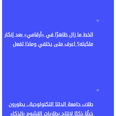
الخط ما زال ظاهرًا في «أرقامي» بعد إنكار
ملكيته؟ اعرف متى يختفي وماذا تفعل
طلاب جامعة الدلتا التكنولوجية.. يطورون
خطًا ذكيًا لإنتاج بطاريات الليثيوم بالذكاء