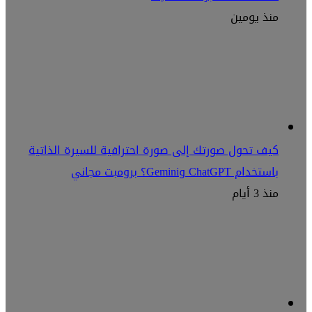
منذ يومين
كيف تحول صورتك إلى صورة احترافية للسيرة الذاتية
باستخدام ChatGPT وGemini؟ برومبت مجاني
منذ 3 أيام