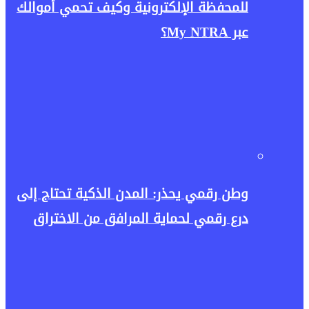
للمحفظة الإلكترونية وكيف تحمي أموالك
عبر My NTRA؟
وطن رقمي يحذر: المدن الذكية تحتاج إلى
درع رقمي لحماية المرافق من الاختراق