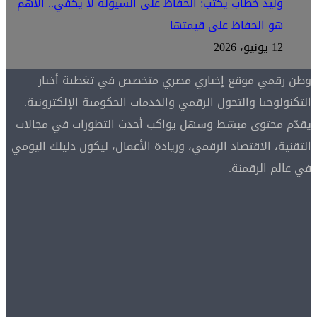
وليد خطاب يكتب: الحفاظ على السيولة لا يكفي.. الأهم
هو الحفاظ على قيمتها
12 يونيو، 2026
وطن رقمي موقع إخباري مصري متخصص في تغطية أخبار
التكنولوجيا والتحول الرقمي والخدمات الحكومية الإلكترونية.
يقدّم محتوى مبسّط وسهل يواكب أحدث التطورات في مجالات
التقنية، الاقتصاد الرقمي، وريادة الأعمال، ليكون دليلك اليومي
في عالم الرقمنة.