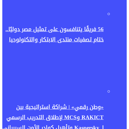
56 فريقًا يتنافسون على تمثيل مصر دوليًا..
ختام تصفيات منتدى الابتكار والتكنولوجيا
«وطن رقمي» | شراكة استراتيجية بين
RAKICT وMCS لإطلاق التدريب الرسمي
لـ Kaspersky وتأهيل كوادر الأمن السيبراني