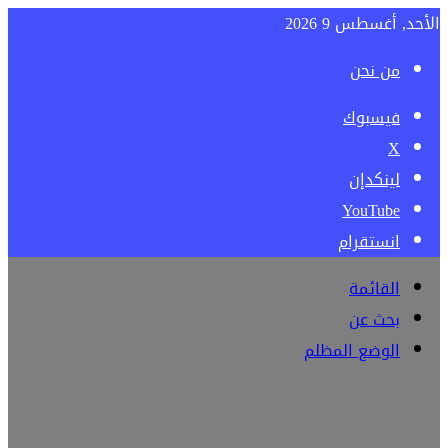
الأحد, أغسطس 9 2026
من نحن
فيسبوك
‫X
لينكدإن
‫YouTube
انستقرام
القائمة
بحث عن
الوضع المظلم