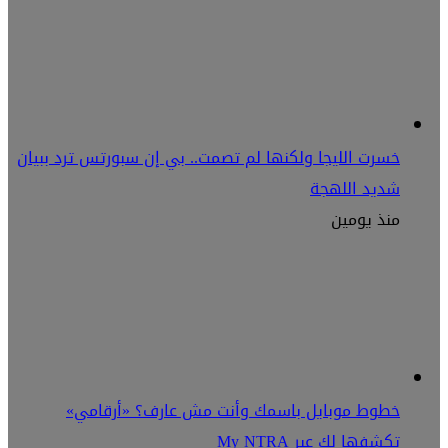
خسرت الليجا ولكنها لم تصمت.. بي إن سبورتس ترد ببيان
شديد اللهجة
منذ يومين
خطوط موبايل باسمك وأنت مش عارف؟ «أرقامي»
تكشفها لك عبر My NTRA