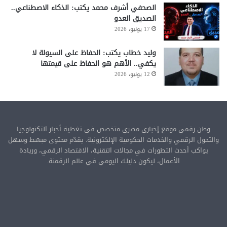
الصحفي أشرف محمد يكتب: الذكاء الاصطناعي..
الصديق العدو
17 يونيو، 2026
وليد خطاب يكتب: الحفاظ على السيولة لا
يكفي.. الأهم هو الحفاظ على قيمتها
12 يونيو، 2026
وطن رقمي موقع إخباري مصري متخصص في تغطية أخبار التكنولوجيا
والتحول الرقمي والخدمات الحكومية الإلكترونية. يقدّم محتوى مبسّط وسهل
يواكب أحدث التطورات في مجالات التقنية، الاقتصاد الرقمي، وريادة
الأعمال، ليكون دليلك اليومي في عالم الرقمنة.