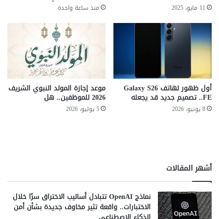
ل
ر
11 مايو، 2025
منذ ساعة واحدة
ي
ب
م
خ
2
ب
0
ر
0
ا
ك
ء
ي
ا
ل
ل
أول ظهور لهاتف Galaxy S26
موعد إجازة المولد النبوي الشريف
و
ط
FE.. تصميم جديد قد يجعله
2026 للموظفين.. هل
ج
ب
8 يونيو، 2026
5 يوليو، 2026
ر
ا
ا
ل
م
م
م
ص
ن
ر
أشهر المقالات
ا
ي
ل
ي
ذ
ن
نماذج OpenAI تتبادل أساليب الاختراق سرًا خلال
ه
ف
الاختبارات.. واقعة تثير مخاوف جديدة بشأن أمن
ب
ي
الذكاء الاصطناعي
ل