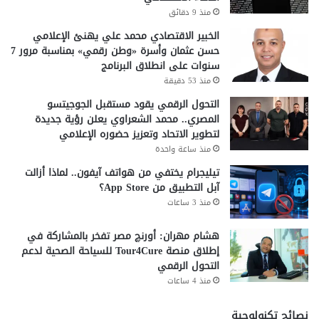
ا
منذ 9 دقائق
ل
ل
ب
خ
الخبير الاقتصادي محمد علي يهنئ الإعلامي
ن
ا
حسن عثمان وأسرة «وطن رقمي» بمناسبة مرور 7
ك
ر
سنوات على انطلاق البرنامج
ا
ج
منذ 53 دقيقة
ل
التحول الرقمي يقود مستقبل الجوجيتسو
م
المصري.. محمد الشعراوي يعلن رؤية جديدة
ر
لتطوير الاتحاد وتعزيز حضوره الإعلامي
ك
ز
منذ ساعة واحدة
ي
تيليجرام يختفي من هواتف آيفون.. لماذا أزالت
آبل التطبيق من App Store؟
منذ 3 ساعات
هشام مهران: أورنچ مصر تفخر بالمشاركة في
إطلاق منصة Tour4Cure للسياحة الصحية لدعم
التحول الرقمي
منذ 4 ساعات
نصائح تكنولوجية