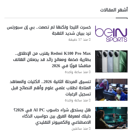
2
ب
أشهر المقالات
5
س
ل
ر
ل
ع
خسرت الليجا ولكنها لم تصمت.. بي إن سبورتس
أ
ا
ترد ببيان شديد اللهجة
م
ت
منذ 57 دقيقة
ن
ت
ا
ت
ل
Redmi K100 Pro Max يقترب من الإطلاق..
ج
س
بطارية ضخمة ومعالج رائد قد يجعلان الهاتف
ا
ي
منافسًا قويًا في 2026
و
ب
ز
منذ ساعة واحدة
ر
1
تنسيق المرحلة الثانية 2026.. الكليات والمعاهد
ا
3
المتاحة لطلاب علمي علوم وأهم النصائح قبل
ن
0
تسجيل الرغبات
ي
م
منذ ساعة واحدة
ي
ج
هل يستحق شراء حاسوب AI PC في 2026؟
ا
دليلك لمعرفة الفرق بين حواسيب الذكاء
ب
الاصطناعي والكمبيوتر التقليدي
ت
منذ ساعتين