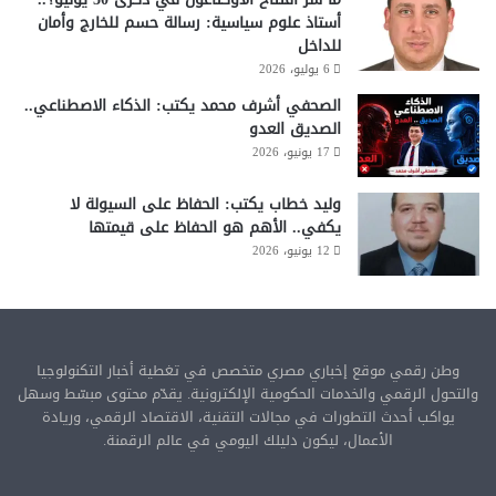
أستاذ علوم سياسية: رسالة حسم للخارج وأمان
للداخل
6 يوليو، 2026
الصحفي أشرف محمد يكتب: الذكاء الاصطناعي..
الصديق العدو
17 يونيو، 2026
وليد خطاب يكتب: الحفاظ على السيولة لا
يكفي.. الأهم هو الحفاظ على قيمتها
12 يونيو، 2026
وطن رقمي موقع إخباري مصري متخصص في تغطية أخبار التكنولوجيا
والتحول الرقمي والخدمات الحكومية الإلكترونية. يقدّم محتوى مبسّط وسهل
يواكب أحدث التطورات في مجالات التقنية، الاقتصاد الرقمي، وريادة
الأعمال، ليكون دليلك اليومي في عالم الرقمنة.