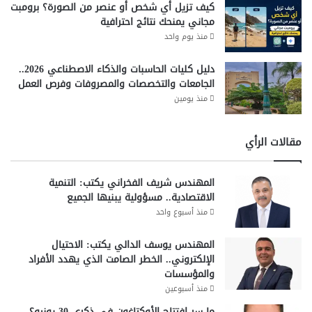
كيف تزيل أي شخص أو عنصر من الصورة؟ برومبت
مجاني يمنحك نتائج احترافية
منذ يوم واحد
دليل كليات الحاسبات والذكاء الاصطناعي 2026..
الجامعات والتخصصات والمصروفات وفرص العمل
منذ يومين
مقالات الرأي
المهندس شريف الفخراني يكتب: التنمية
الاقتصادية.. مسؤولية يبنيها الجميع
منذ أسبوع واحد
المهندس يوسف الدالي يكتب: الاحتيال
الإلكتروني.. الخطر الصامت الذي يهدد الأفراد
والمؤسسات
منذ أسبوعين
ما سر افتتاح الأوكتاغون في ذكرى 30 يونيو؟..