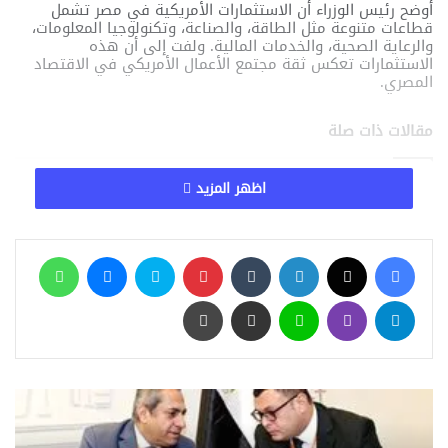
أوضح رئيس الوزراء أن الاستثمارات الأمريكية في مصر تشمل
قطاعات متنوعة مثل الطاقة، والصناعة، وتكنولوجيا المعلومات،
والرعاية الصحية، والخدمات المالية. ولفت إلى أن هذه
الاستثمارات تعكس ثقة مجتمع الأعمال الأمريكي في الاقتصاد
المصري.
مقالات ذات صلة
اظهر المزيد
رئيس الوزراء يطمئن المواطنين: الدعم مستمر
والخبز البلدي لن يتغير
منذ 3 أسابيع
فيسبوك
‫X
لينكدإن
‏Tumblr
بينتيريست
سكايب
ماسنجر
واتساب
مدبولي يتابع تنفيذ نفق “بوغاز نيو مارينا”.. ممر
مائي بطول 650 مترًا يعزز السياحة والاستثمار
تيلقرام
ڤايبر
لاين
مشاركة عبر البريد
طباعة
منذ 3 أسابيع
رسميًا.. مجلس الوزراء يعلن الخميس 23 يوليو
2026 إجازة رسمية مدفوعة الأجر بمناسبة عيد
الثورة
منذ 3 أسابيع