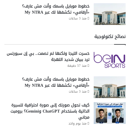
ف
خطوط موبايل باسمك وأنت مش عارف؟
ي
«أرقامي» تكشفها لك عبر My NTRA
ا
منذ 3 ساعات
ل
ث
ا
نصائح تكنولوجية
ن
ي
ة
خسرت الليجا ولكنها لم تصمت.. بي إن سبورتس
ترد ببيان شديد اللهجة
منذ 57 دقيقة
خطوط موبايل باسمك وأنت مش عارف؟
«أرقامي» تكشفها لك عبر My NTRA
منذ 3 ساعات
كيف تحول صورتك إلى صورة احترافية للسيرة
الذاتية باستخدام ChatGPT وGemini؟ برومبت
مجاني
منذ يوم واحد