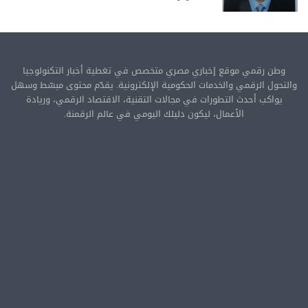
وطن رقمي موقع إخباري مصري متخصص في تغطية أخبار التكنولوجيا
والتحول الرقمي والخدمات الحكومية الإلكترونية. يقدّم محتوى مبسّط وسهل
يواكب أحدث التطورات في مجالات التقنية، الاقتصاد الرقمي، وريادة
الأعمال، ليكون دليلك اليومي في عالم الرقمنة.