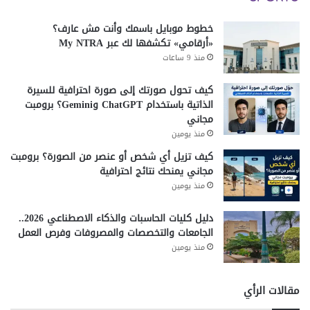
خطوط موبايل باسمك وأنت مش عارف؟
«أرقامي» تكشفها لك عبر My NTRA
منذ 9 ساعات
كيف تحول صورتك إلى صورة احترافية للسيرة
الذاتية باستخدام ChatGPT وGemini؟ برومبت
مجاني
منذ يومين
كيف تزيل أي شخص أو عنصر من الصورة؟ برومبت
مجاني يمنحك نتائج احترافية
منذ يومين
دليل كليات الحاسبات والذكاء الاصطناعي 2026..
الجامعات والتخصصات والمصروفات وفرص العمل
منذ يومين
مقالات الرأي