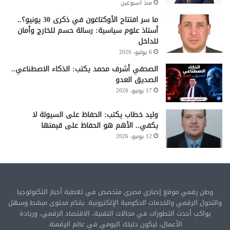
منذ أسبوعين
ما سر افتتاح الأوكتاغون في ذكرى 30 يونيو؟..
أستاذ علوم سياسية: رسالة حسم للخارج وأمان
للداخل
6 يوليو، 2026
الصحفي أشرف محمد يكتب: الذكاء الاصطناعي..
الصديق العدو
17 يونيو، 2026
وليد خطاب يكتب: الحفاظ على السيولة لا
يكفي.. الأهم هو الحفاظ على قيمتها
12 يونيو، 2026
وطن رقمي موقع إخباري مصري متخصص في تغطية أخبار التكنولوجيا
والتحول الرقمي والخدمات الحكومية الإلكترونية. يقدّم محتوى مبسّط وسهل
يواكب أحدث التطورات في مجالات التقنية، الاقتصاد الرقمي، وريادة
الأعمال، ليكون دليلك اليومي في عالم الرقمنة.