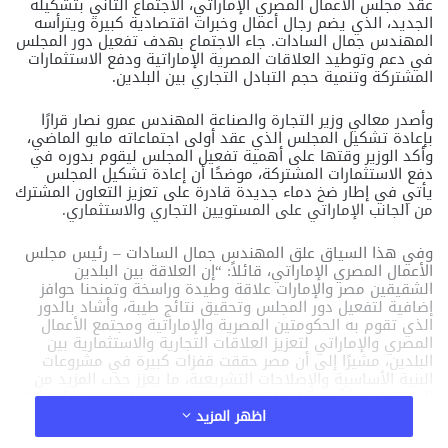
عقد مجلس الأعمال المصري الإماراتي، الاجتماع الثاني بتشكيله
الجديد، الذي يضم رجال أعمال وخبرات اقتصادية كبيرة ويترأسه
المهندس جمال الساد
ا
ت. جاء الاجتماع بهدف تفعيل دور المجلس
في دعم وتوطيد العلاقات المصرية الإماراتية ودفع الاستثمارات
المشتركة وتنمية حجم التبادل التجاري بين البلدين
.
وأصدر معالي وزير التجارة والصناعة المهندس عمرو نصار قرارًا
بإعادة تشكيل المجلس الذي عقد أولى اجتماعاته مايو الماضي،
وأكد الوزير وقتها على أهمية تفعيل المجلس ليقوم بدوره في
دفع الاستثمارات المشتركة، موضحًا أن إعادة تشكيل المجلس
يأتي في إطار ضخ دماء جديدة قادرة على تعزيز التعاون المشترك
من الجانب الإماراتي على المستويين التجاري والاستثماري
.
وفي هذا السياق علق المهندس جمال السادات – رئيس مجلس
الأعمال المصري الإماراتي، قائلاً: “إن العلاقة بين البلدين
الشقيقين مصر والإمارات علاقة وطيدة وراسخة وتمنحنا حوافز
إضافية لتفعيل دور المجلس وتحقيق نتائج طيبة، وأشاد بالدور
الذي تقوم به الحكومتين المصرية والإماراتية ومجتمع الأعمال
المصري والإماراتي لتعزيز العلاقات التجارية والاستثمارية بين
البلدين، مشيرًا إلى أن مصر حققت قفزات كبيرة في مشروعات
البنية الأساسية والإصلاحات التشريعية، ما يعزز جذب المزيد من
الاستثمارات الأجنبية المباشرة ويوفر المزيد من الفرص لنجاحها
“.
اظهر المزيد
مقالات ذات صلة