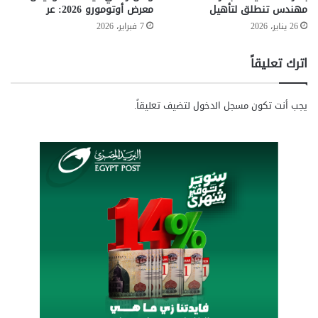
a
و
مهندس تنطلق لتأهيل
معرض أوتومورو 2026: عر
w
س
26 يناير، 2026
7 فبراير، 2026
e
ي
i
ل
اترك تعليقاً
M
ة
u
د
s
ف
يجب أنت تكون
مسجل الدخول
لتضيف تعليقاً.
i
ع
c
أ
ك
ث
ر
ب
س
ا
ط
ة
و
م
ر
و