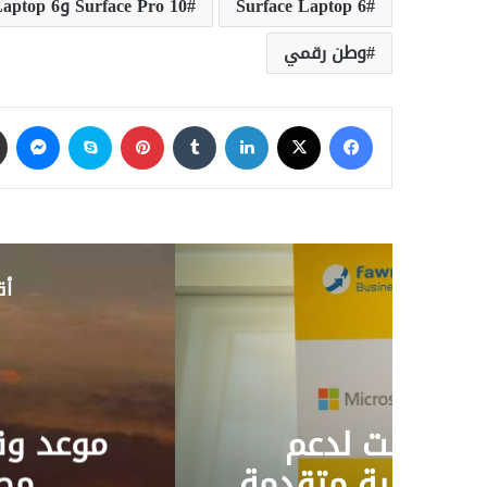
Surface Laptop 6
Surface Pro 10 وSurface Laptop 6
وطن رقمي
فيسبوك
‫X
لينكدإن
‏Tumblr
بينتيريست
سكايب
ماسنجر
أق
الأخبار
27 مارس، 2026
.. الإجازات الرسمية وعدد أيام العط