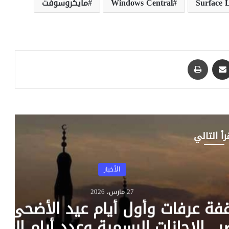
Windows Central
مايكروسوفت
مشاركة عبر البريد
طباعة
رأ التالي
موعد وقفة عرفات وأول أيام عيد الأضحى 2026 في
سي آي كابيتال ت
لة
توري