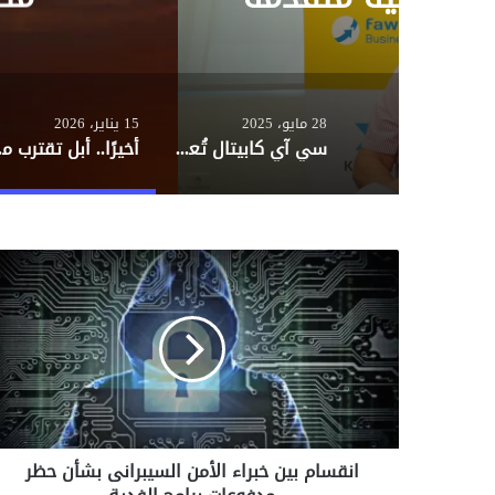
28 مايو، 2025
15 يناير، 2026
سي آي كابيتال تُعلن عن إتمام أول إصدار سندات توريق لصالح شركة فوري
أخيرًا.. أب
ا
ن
ق
س
ا
م
ب
ي
ن
انقسام بين خبراء الأمن السيبرانى بشأن حظر
خ
ب