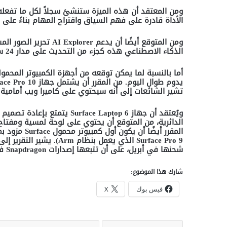
ومن المعتقد أن هذه الميزة ستنشئ سجلاً لكل ما تفعله ع
الأداة قادرة على فهم السياق واقتراح المهام بناءً عل
ومن المتوقع أيضًا أن يدعم
AI Explorer
تحرير الصور الم
الذكاء الاصطناعي هذه كجزء من التحديث على مدار 24 ساعة لنظام التشغيل
أما بالنسبة لما يمكن توقعه من أجهزة الكمبيوتر المحمول
يدوم طوال اليوم. من المقرر أن يشتمل جهاز
Surface Pro 10
تشير الشائعات إلى أنه سيحتوي على كاميرا ويب أمامية 
ويُعتقد أن جهاز
Surface Laptop 6
يتمتع بإعادة تصميم أ
الدائرية، من المتوقع أن يحتوي على لوحة لمسية ومفتا
المقرر أيضًا أن يكون أول كمبيوتر محمول
Surface
مزود بم
Surface Pro 9
الذي يعمل بنظام
Arm).
يشير التقرير إلى
شحنها في أبريل، على أن تتبعها إصدارات
Snapdragon
ف
شارك هذا الموضوع:
فيس بوك
X