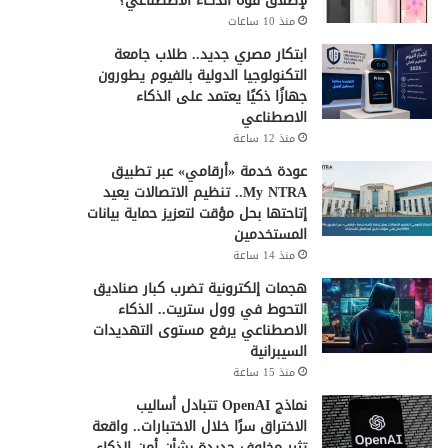
لإطلاق قوة الذكاء الاصطناعي؟
منذ 10 ساعات
ابتكار مصري جديد.. طلاب جامعة
التكنولوجيا الدولية بالفيوم يطورون
جهازًا ذكيًا يعتمد على الذكاء
الاصطناعي
منذ 12 ساعة
عودة خدمة «أرقامي» عبر تطبيق
My NTRA.. تنظيم الاتصالات يعيد
إتاحتها بحل مؤقت لتعزيز حماية بيانات
المستخدمين
منذ 14 ساعة
هجمات إلكترونية تضرب كبار صناديق
التحوط في وول ستريت.. الذكاء
الاصطناعي يرفع مستوى التهديدات
السيبرانية
منذ 15 ساعة
نماذج OpenAI تتبادل أساليب
الاختراق سرًا خلال الاختبارات.. واقعة
تثير مخاوف جديدة بشأن أمن الذكاء