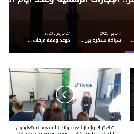
4 مايو، 2025
27 مارس، 2026
ل تقترب من تمكين تشفير رسائل RCS بين آيفون وأندرويد
شراكة مبتكرة بين فوري ومايكروسوفت لدعم الشركات الصغيرة في مصر عبر أدوات رقمية متقدمة
موعد وقفة عرفات وأول أيام عيد الأضحى 2026 في مصر.. الإجازات الرسمية وعدد أيام العطلة
ت
ي
ك
ت
و
ك
و
إ
ن
تيك توك وإنجاز العرب وإنجاز السعودية يتعاونون
ج
ا