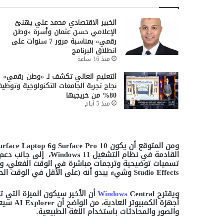
الخبير الاقتصادي محمد علي يهنئ
الإعلامي حسن عثمان وأسرة «وطن
رقمي» بمناسبة مرور 7 سنوات على
انطلاق البرنامج
منذ 16 ساعة
التعليم العالي تكشف لـ «وطن رقمي»
نجاح تجربة الجامعات التكنولوجية وتوظي
80% من خريجيها
منذ 5 أيام
ومن المتوقع أن يكون
Surface Pro 10
و
urface Laptop 6
القادمة في نظام التشغيل
Windows 11
،
إلى جانب دعم
تسميات توضيحية وترجمات مباشرة في الوقت الفعلي، ورف
Studio Effects
وشيء يبدو أنه (على الأقل في الوقت ال
ويقترح
Central
Windows
أن الأخير سيكون الميزة التي ت
أجهزة الكمبيوتر العادية، من الواضح أن
AI Explorer
سيعم
والصور والمحادثات باستخدام اللغة الطبيعية
.