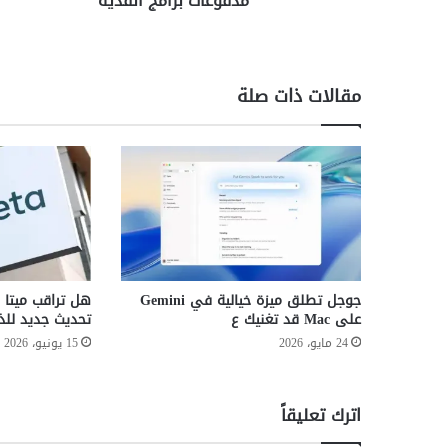
مدفوعات برامج الفدية
ر
ا
ء
ا
مقالات ذات صلة
ل
أ
م
ن
ا
ل
س
ي
ب
ر
جوجل تطلق ميزة خيالية في Gemini
هل تراقب ميتا
ا
على Mac قد تغنيك ع
تحديث جديد للذ
ن
24 مايو، 2026
15 يونيو، 2026
ى
ب
ش
اترك تعليقاً
أ
ن