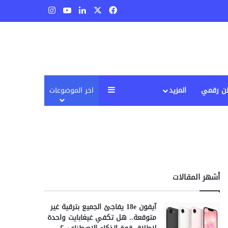
‫X
فيسبوك
لينكدإن
‫YouTube
انستقرام
إضافة عمود جانبي
ن رقمي
المزيد
اخر الموضوعات
أشهر المقالات
آيفون 18e يفاجئ الجميع بترقية غير
متوقعة.. هل تكفي غيغابايت واحدة