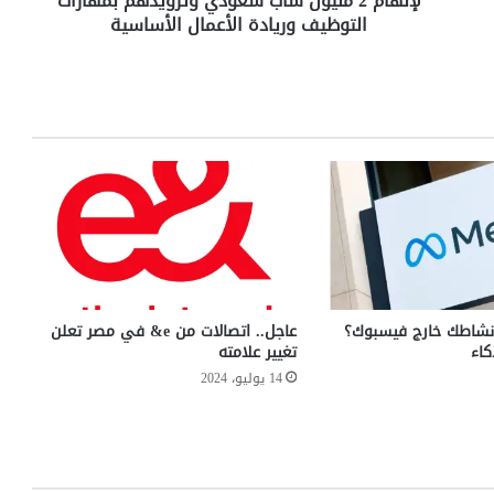
لإلهام 2 مليون شاب سعودي وتزويدهم بمهارات
ز
التوظيف وريادة الأعمال الأساسية
ا
ل
ع
ر
ب
و
إ
ن
ج
ا
ز
ا
ل
 نشاطك خارج فيسبوك؟
عاجل.. اتصالات من e& في مصر تعلن
س
كاء
تغيير علامته
ع
14 يوليو، 2024
و
د
ي
ة
ي