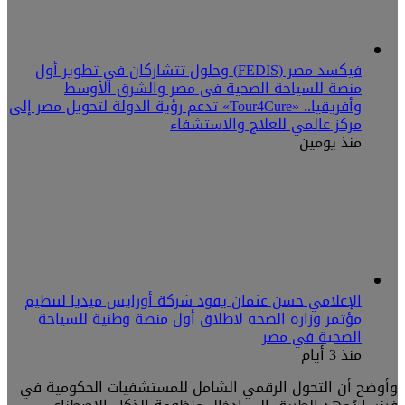
فيكسد مصر (FEDIS) وحلول تتشاركان في تطوير أول
منصة للسياحة الصحية في مصر والشرق الأوسط
وأفريقيا.. «Tour4Cure» تدعم رؤية الدولة لتحويل مصر إلى
مركز عالمي للعلاج والاستشفاء
منذ يومين
الإعلامي حسن عثمان يقود شركة أورايس ميديا لتنظيم
مؤتمر وزاره الصحه لاطلاق أول منصة وطنية للسياحة
الصحية في مصر
منذ 3 أيام
وأوضح أن التحول الرقمي الشامل للمستشفيات الحكومية في