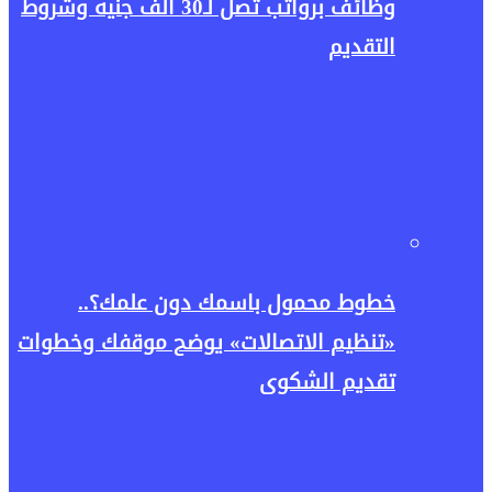
وظائف برواتب تصل لـ30 ألف جنيه وشروط
التقديم
خطوط محمول باسمك دون علمك؟..
«تنظيم الاتصالات» يوضح موقفك وخطوات
تقديم الشكوى