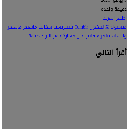
3 يوليو، 2021
دقيقة واحدة
اظهر المزيد
فيسبوك
‫X
لينكدإن
بينتيريست
سكايب
ماسنجر
ماسنجر
واتساب
تيلقرام
ڤايبر
لاين
مشاركة عبر البريد
طباعة
أقرأ التالي
الأخبار
5 أكتوبر، 2025
الفرق بين
برومبت
الصور و