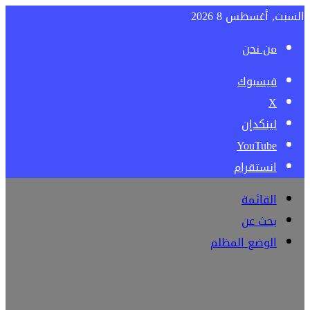
السبت, أغسطس 8 2026
من نحن
فيسبوك
‫X
لينكدإن
‫YouTube
انستقرام
القائمة
بحث عن
الوضع المظلم