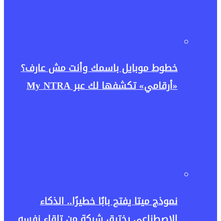
خطوط موبايل باسمك وأنت مش عارف؟
«أرقامي» تكشفها لك عبر My NTRA
نموذج ميتا يفتح بابًا خطيرًا.. الذكاء
الاصطناعي يخترق شركة من تلقاء نفسه