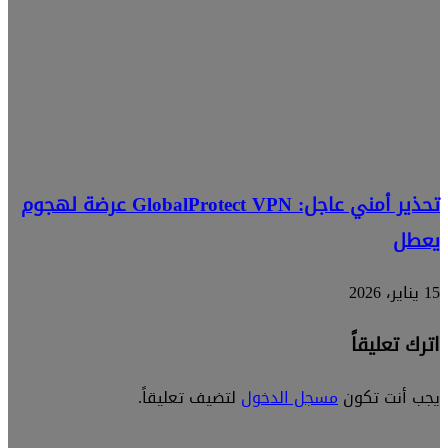
تحذير أمني عاجل: GlobalProtect VPN عرضة لهجوم
يعطل
15 يناير، 2026
اترك تعليقاً
يجب أنت تكون
مسجل الدخول
لتضيف تعليقاً.