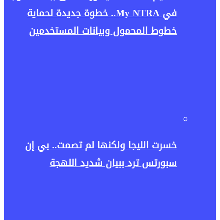
في My NTRA.. خطوة جديدة لحماية
خطوط المحمول وبيانات المستخدمين
خسرت الليجا ولكنها لم تصمت.. بي إن
سبورتس ترد ببيان شديد اللهجة