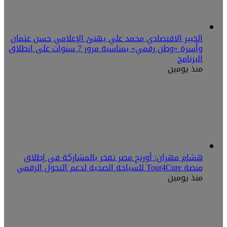
الخبير الاقتصادي محمد علي يهنئ الإعلامي حسن عثمان
وأسرة «وطن رقمي» بمناسبة مرور 7 سنوات على انطلاق
البرنامج
منذ يومين
هشام مهران: أورنچ مصر تفخر بالمشاركة في إطلاق
منصة Tour4Cure للسياحة الصحية لدعم التحول الرقمي
منذ يومين