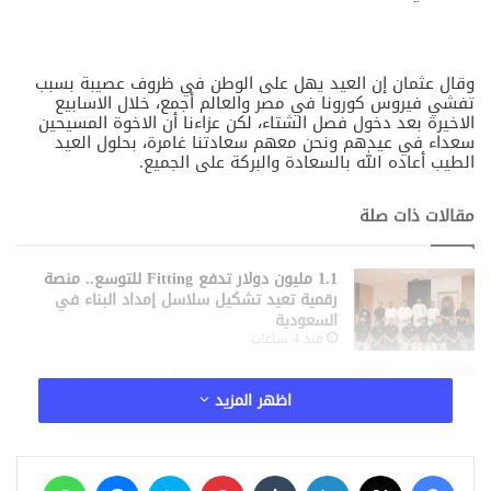
وقال عثمان إن العيد يهل على الوطن في ظروف عصيبة بسبب
تفشي فيروس كورونا في مصر والعالم أجمع، خلال الاسابيع
الاخيرة بعد دخول فصل الشتاء، لكن عزاءنا أن الاخوة المسيحين
سعداء في عيدهم ونحن معهم سعادتنا غامرة، بحلول العيد
الطيب أعاده الله بالسعادة والبركة على الجميع.
مقالات ذات صلة
1.1 مليون دولار تدفع Fitting للتوسع.. منصة
رقمية تعيد تشكيل سلاسل إمداد البناء في
السعودية
منذ 4 ساعات
Fitting Closes $1.1 Million Seed Round to
Accelerate the Digitization of Construction
اظهر المزيد
Supply Chains in Saudi Arabia
منذ 4 ساعات
فيسبوك
‫X
لينكدإن
‏Tumblr
بينتيريست
سكايب
ماسنجر
سعر الدولار والعملات اليوم الأحد 9 أغسطس
واتساب