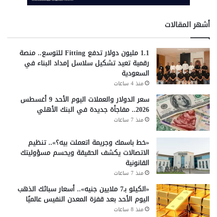
م
ن
أشهر المقالات
ص
ة
م
1.1 مليون دولار تدفع Fitting للتوسع.. منصة
ص
رقمية تعيد تشكيل سلاسل إمداد البناء في
ر
السعودية
ا
منذ 4 ساعات
ل
ر
سعر الدولار والعملات اليوم الأحد 9 أغسطس
ق
2026.. مفاجأة جديدة في البنك الأهلي
م
منذ 7 ساعات
ي
ة
«خط باسمك وجريمة اتعملت بيه؟».. تنظيم
الاتصالات يكشف الحقيقة ويحسم مسؤوليتك
القانونية
منذ 7 ساعات
«الكيلو بـ7 ملايين جنيه».. أسعار سبائك الذهب
اليوم الأحد بعد قفزة المعدن النفيس عالميًا
منذ 8 ساعات