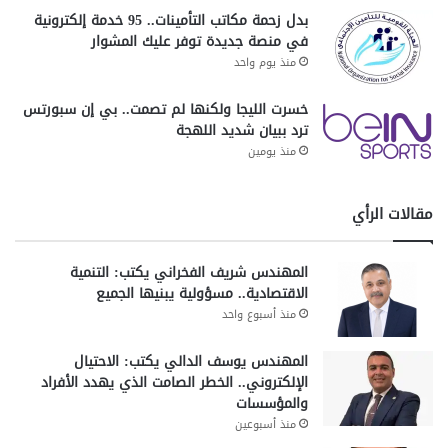
بدل زحمة مكاتب التأمينات.. 95 خدمة إلكترونية
في منصة جديدة توفر عليك المشوار
منذ يوم واحد
خسرت الليجا ولكنها لم تصمت.. بي إن سبورتس
ترد ببيان شديد اللهجة
منذ يومين
مقالات الرأي
المهندس شريف الفخراني يكتب: التنمية
الاقتصادية.. مسؤولية يبنيها الجميع
منذ أسبوع واحد
المهندس يوسف الدالي يكتب: الاحتيال
الإلكتروني.. الخطر الصامت الذي يهدد الأفراد
والمؤسسات
منذ أسبوعين