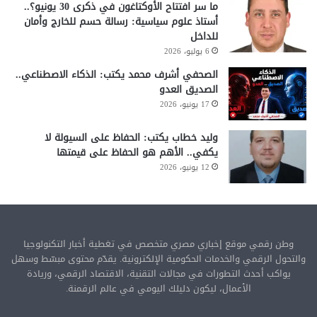
ما سر افتتاح الأوكتاغون في ذكرى 30 يونيو؟..
أستاذ علوم سياسية: رسالة حسم للخارج وأمان
للداخل
6 يوليو، 2026
الصحفي أشرف محمد يكتب: الذكاء الاصطناعي..
الصديق العدو
17 يونيو، 2026
وليد خطاب يكتب: الحفاظ على السيولة لا
يكفي.. الأهم هو الحفاظ على قيمتها
12 يونيو، 2026
وطن رقمي موقع إخباري مصري متخصص في تغطية أخبار التكنولوجيا
والتحول الرقمي والخدمات الحكومية الإلكترونية. يقدّم محتوى مبسّط وسهل
يواكب أحدث التطورات في مجالات التقنية، الاقتصاد الرقمي، وريادة
الأعمال، ليكون دليلك اليومي في عالم الرقمنة.