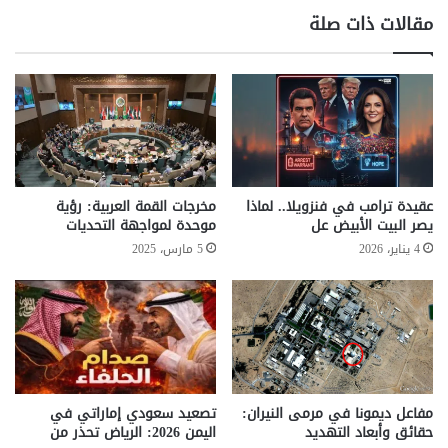
ق
l
مقالات ذات صلة
ع
a
ا
n
ن
e
ب
t
ر
s
و
"
ت
.
و
.
ك
م
عقيدة ترامب في فنزويلا.. لماذا
مخرجات القمة العربية: رؤية
و
ن
يصر البيت الأبيض عل
موحدة لمواجهة التحديات
ل
س
4 يناير، 2026
5 مارس، 2025
ت
ي
ع
:
ا
ا
و
ل
ن
ش
ل
ب
ت
ا
ط
ب
مفاعل ديمونا في مرمى النيران:
تصعيد سعودي إماراتي في
و
ه
حقائق وأبعاد التهديد
اليمن 2026: الرياض تحذر من