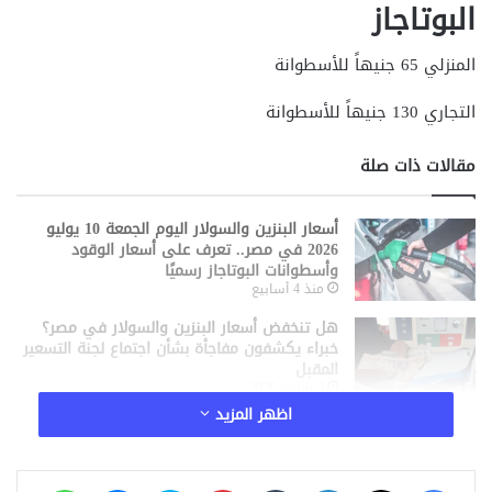
البوتاجاز
المنزلي 65 جنيهاً للأسطوانة
التجاري 130 جنيهاً للأسطوانة
مقالات ذات صلة
أسعار البنزين والسولار اليوم الجمعة 10 يوليو
2026 في مصر.. تعرف على أسعار الوقود
وأسطوانات البوتاجاز رسميًا
منذ 4 أسابيع
هل تنخفض أسعار البنزين والسولار في مصر؟
خبراء يكشفون مفاجأة بشأن اجتماع لجنة التسعير
المقبل
5 يوليو، 2026
اظهر المزيد
خطوة تاريخية للصناعة المصرية.. اختيار مشروع
تلقيمة ضمن Gemini Africa
19 مايو، 2026
فيسبوك
‫X
لينكدإن
‏Tumblr
بينتيريست
سكايب
ماسنجر
واتساب