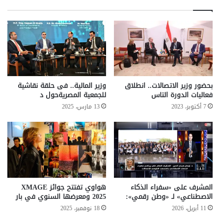
ت
الاسمنت
البنزين
البوتاجاز
الجاز
"
ي
السولار
الصناعات الغذائية
الغاز
ف
ت
الغاز الطبيعى
المحروقات
بنزين 80
ت
ح
بنزين 92
بنزين 95
سعر
سعر الوقود
م
بحضور وزير الاتصالات.. انطلاق
وزير المالية.. فى حلقة نقاشية
ر
فعاليات الدورة التاس
للجمعية المصريةحول د
سعر لتر البنزين
لتر البنزين
متر الغاز بكام
ك
7 أكتوبر، 2023
13 مارس، 2025
ز
ا
ل
خ
د
م
ا
ت
المشرف على «سفراء الذكاء
هواوي تفتتح جوائز XMAGE
ا
الاصطناعي» لـ «وطن رقمي»:
2025 ومعرضها السنوي في بار
ل
11 أبريل، 2026
18 نوفمبر، 2025
ب