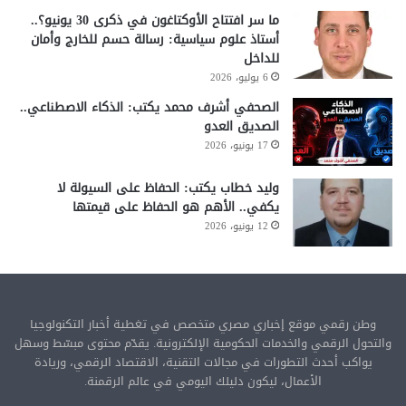
ما سر افتتاح الأوكتاغون في ذكرى 30 يونيو؟..
أستاذ علوم سياسية: رسالة حسم للخارج وأمان
للداخل
6 يوليو، 2026
الصحفي أشرف محمد يكتب: الذكاء الاصطناعي..
الصديق العدو
17 يونيو، 2026
وليد خطاب يكتب: الحفاظ على السيولة لا
يكفي.. الأهم هو الحفاظ على قيمتها
12 يونيو، 2026
وطن رقمي موقع إخباري مصري متخصص في تغطية أخبار التكنولوجيا
والتحول الرقمي والخدمات الحكومية الإلكترونية. يقدّم محتوى مبسّط وسهل
يواكب أحدث التطورات في مجالات التقنية، الاقتصاد الرقمي، وريادة
الأعمال، ليكون دليلك اليومي في عالم الرقمنة.