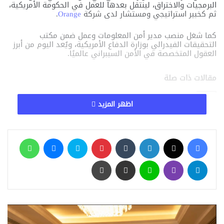
البرمجيات والاختراق، لينتقل بعدها للعمل في الحكومة الأمريكية،
ثم كخبير استراتيجي ومستشار لدى شركة
Orange
.
كما شغل منصب مدير أمن المعلومات وعمل ضمن مكتب
التحقيقات الفيدرالي بوزارة الدفاع الأمريكية، ويُعد اليوم من أبرز
العقول المتخصصة في الأمن السيبراني عالميًا.
مقالات ذات صلة
اظهر المزيد
رقم غريب ظهر باسمك على My NTRA؟.. ماذا
تفعل لإلغائه وحماية بياناتك؟
منذ ساعتين
فيسبوك
‫X
لينكدإن
‏Tumblr
بينتيريست
سكايب
ماسنجر
واتساب
تنظيم الاتصالات يطور التحقق ببصمة الوجه في
تيلقرام
ڤايبر
لاين
مشاركة عبر البريد
طباعة
My NTRA.. خطوة جديدة لحماية خطوط
المحمول وبيانات المستخدمين
منذ 19 ساعة
نموذج ميتا يفتح بابًا خطيرًا.. الذكاء الاصطناعي
يخترق شركة من تلقاء نفسه
منذ يوم واحد