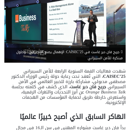
جريج فان دير غاست في CAISEC’25: الإهمال يصنع المخترقين.. وحلول
مبتكرة للأمن السيبراني
شهدت فعاليات القمة السنوية الرابعة للأمن السيبراني
CAISEC’25
، التي تُعقد تحت رعاية دولة رئيس الوزراء الدكتور
مصطفى مدبولي، مشاركة بارزة للخبير العالمي في الأمن
السيبراني
جريج فان دير غاست
، الذي كشف في كلمته بجلسة
Orange Business Talk
عن أبرز التحديات والثغرات الرقمية،
واستعرض خارطة طريق لحماية المؤسسات من الهجمات
الإلكترونية.
الهاكر السابق الذي أصبح خبيرًا عالميًا
بدأ فان دير غاست مشواره المهني في سن الـ16 في مجال