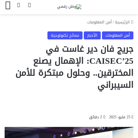
بحث عن
الوضع المظل
الق
الرئيسية
/
أمن المعلومات
أمن المعلومات
الأخبار
نصائح تكنولوجية
جريج فان دير غاست في
CAISEC’25: الإهمال يصنع
المخترقين.. وحلول مبتكرة للأمن
السيبراني
25 مايو، 2025
2 دقائق