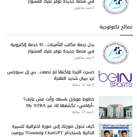
في منصة جديدة توفر عليك المشوار
CAISEC’25.. منصة إقليمية لقيادة الأمن
منذ ساعتين
السيبراني
يحظى
CAISEC’25
بدعم رفيع المستوى من الحكومة المصرية،
نصائح تكنولوجية
وعدد من الوزارات والجهات الرسمية، على رأسها وزارات: الاتصالات
وتكنولوجيا المعلومات، الخارجية، الإنتاج الحربي، المالية، التخطيط،
البترول، والطيران المدني، إضافة إلى المجلس الأعلى للأمن
بدل زحمة مكاتب التأمينات.. 95 خدمة إلكترونية
السيبراني، وهيئات من دول عربية مثل قطر والبحرين.
في منصة جديدة توفر عليك المشوار
منذ ساعتين
ويعد هذا الحدث الأضخم في نسخته الرابعة، حيث يضم أكثر من
180 متحدثًا رئيسيًا..
و
5000 مشارك
من قطاعات حيوية تشمل
خسرت الليجا ولكنها لم تصمت.. بي إن سبورتس
التكنولوجيا، الطاقة، البنية التحتية، الذكاء الاصطناعي، وأمن
التكنولوجيا المالية.
ترد ببيان شديد اللهجة
منذ 20 ساعة
كما يشهد المعرض مشاركة أكثر من
40 جهة عارضة
من مصر
والمنطقة والعالم، وتغطية من 15 دولة تمثل قارات مختلفة.
خطوط موبايل باسمك وأنت مش عارف؟
«أرقامي» تكشفها لك عبر My NTRA
منذ 23 ساعة
كيف تحول صورتك إلى صورة احترافية للسيرة
الذاتية باستخدام ChatGPT وGemini؟ برومبت