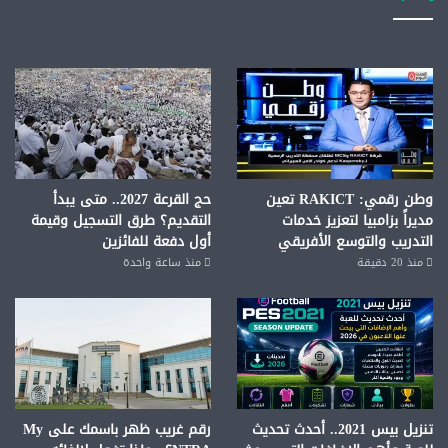
وطن رقمي: RAKICT تعين
حج القرعة 2027.. متى يبدأ
مديراً بزامبيا لتعزيز خدمات
التقديم؟ طرق التسجيل وقيمة
التدريب والتوسع الأفريقي
أول دفعة للفائزين
منذ 20 دقيقة
منذ ساعة واحدة
تنزيل بيس 2021.. أحدث تحديث
رقم غريب ظهر باسمك على My