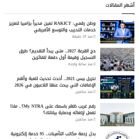
و
أشهر المقالات
ل
يً
ا
وطن رقمي: RAKICT تعين مديراً بزامبيا لتعزيز
خدمات التدريب والتوسع الأفريقي
منذ 20 دقيقة
رؤية مستقبلية.. خارطة طريق للأمن
حج القرعة 2027.. متى يبدأ التقديم؟ طرق
السيبراني
التسجيل وقيمة أول دفعة للفائزين
منذ ساعة واحدة
أكد المتحدث أن الأمن السيبراني لا يعتمد فقط على أدوات
الحماية، بل على أنظمة متكاملة لإدارة الأعمال والجودة والموارد
تنزيل بيس 2021.. أحدث تحديث للعبة وأهم
البشرية. ودعا المؤسسات إلى تبني
خارطة طريق
تحدد المشكلات
الإضافات التي يبحث عنها اللاعبون في 2026
وتضع حلولاً تنظيمية، بدلًا من الاعتماد الكامل على شراء برامج
منذ ساعتين
الحماية فقط.
رقم غريب ظهر باسمك على My NTRA؟.. ماذا
وشدد على ضرورة بناء استراتيجيات تستغرق وقتًا وتُبنى على
أسس قوية.. داعيًا المؤسسات لتغيير طريقة تفكيرها وعدم
تفعل لإلغائه وحماية بياناتك؟
الاعتماد على الحلول السريعة فقط، قائلاً.. “التهديدات الرقمية
منذ ساعتين
مثل الفئران، لا يمكن مواجهتها بشراء مصائد أكثر، بل بمنع الغذاء
عنها من الأساس.”
بدل زحمة مكاتب التأمينات.. 95 خدمة إلكترونية