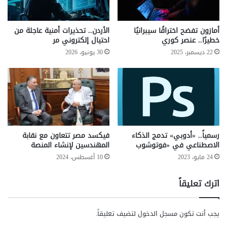
ي
2
أهمية وجود شراكات قوية ومستقرة قائمة على المصالح
"
"
المشتركة والاحترام المتبادل.
ا
–
أمازون تفضح اختراقًا سيبرانيًا
الأردن.. تحذيرات أمنية عاجلة من
ل
ج
خطيرًا.. عنصر كوري
احتيال إلكتروني مر
شارك هذا الموضوع:
ج
ه
22 ديسمبر، 2025
30 يونيو، 2026
د
فيس بوك
X
ا
ي
ز
د
ل
ة
و
اخبار المغرب اليوم
اخبار مدريد
م
ح
ن
ي
التعاون المغربي الإسباني
العلاقات الدولية
ج
ب
و
إ
رسمياً.. «أدوبي» تدمج الذكاء
فيكسد مصر تتعاون مع نقابة
الملف الليبي
الهجرة غير الشرعية
ج
م
الاصطناعي في «فوتوشوب
المهندسين لإنشاء المنصة
ل
ك
24 مايو، 2023
10 أغسطس، 2024
الوضع الأمني في الساحل
دعم إسبانيا للمغرب
ل
ا
ح
ن
اترك تعليقاً
مبادرة الحكم الذاتي المغربي
م
ا
ا
ت
موقف إسبانيا من الصحراء
ي
ك
يجب أنت تكون
مسجل الدخول
لتضيف تعليقاً.
ة
م