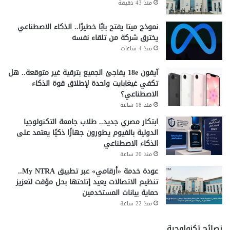
منذ 43 دقيقة
نموذج ميتا يفتح بابًا خطيرًا.. الذكاء الاصطناعي
يخترق شركة من تلقاء نفسه
منذ 4 ساعات
آيفون 18e يفاجئ الجميع بترقية غير متوقعة.. هل
تكفي غيغابايت واحدة لإطلاق قوة الذكاء
الاصطناعي؟
منذ 18 ساعة
ابتكار مصري جديد.. طلاب جامعة التكنولوجيا
الدولية بالفيوم يطورون جهازًا ذكيًا يعتمد على
الذكاء الاصطناعي
منذ 20 ساعة
عودة خدمة «أرقامي» عبر تطبيق My NTRA..
تنظيم الاتصالات يعيد إتاحتها بحل مؤقت لتعزيز
حماية بيانات المستخدمين
منذ 22 ساعة
نصائح تكنولوجية