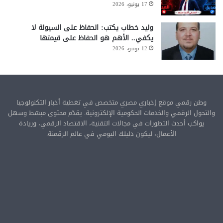
17 يونيو، 2026
وليد خطاب يكتب: الحفاظ على السيولة لا
يكفي.. الأهم هو الحفاظ على قيمتها
12 يونيو، 2026
وطن رقمي موقع إخباري مصري متخصص في تغطية أخبار التكنولوجيا
والتحول الرقمي والخدمات الحكومية الإلكترونية. يقدّم محتوى مبسّط وسهل
يواكب أحدث التطورات في مجالات التقنية، الاقتصاد الرقمي، وريادة
الأعمال، ليكون دليلك اليومي في عالم الرقمنة.