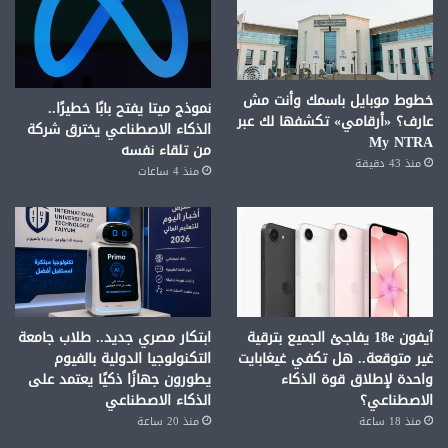
خطوط موبايل باسمك وأنت مش
نموذج ميتا يفتح بابًا خطيرًا..
عارف؟ «أرقامي» تكشفها لك عبر
الذكاء الاصطناعي يخترق شركة
My NTRA
من تلقاء نفسه
منذ 43 دقيقة
منذ 4 ساعات
آيفون 18e يفاجئ الجميع بترقية
ابتكار مصري جديد.. طلاب جامعة
غير متوقعة.. هل تكفي غيغابايت
التكنولوجيا الدولية بالفيوم
واحدة لإطلاق قوة الذكاء
يطورون جهازًا ذكيًا يعتمد على
الاصطناعي؟
الذكاء الاصطناعي
منذ 18 ساعة
منذ 20 ساعة