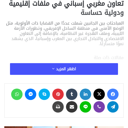
تعاون مغربي إسباني في ملفات إقليمية
ودولية حساسة
المباحثات بين الجانبين شملت عددًا من القضايا ذات الأولوية، مثل
الوضع الأمني في منطقة الساحل الإفريقي، وتطورات الأزمة
الليبية، وملف الهجرة غير النظامية، بالإضافة إلى التعاون
الاقتصادي والتبادل التجاري بين المغرب وإسبانيا، الذي يشهد
نموًا متسارعًا.
مقالات ذات صلة
اظهر المزيد
رسائل حاسمة من وزير الخارجية بشأن التوتر في
المنطقة.. ماذا يحدث
25 مارس، 2026
فيسبوك
‫X
لينكدإن
‏Tumblr
بينتيريست
سكايب
ماسنجر
واتساب
وزارة الخارجية وڤودافون مصر توقعان بروتوكول
تيلقرام
ڤايبر
لاين
مشاركة عبر البريد
طباعة
تعاون للتوعية بمخاطر الهجرة غير الشرعية ضمن
مبادرة «مراكب النجاة»
11 مارس، 2026