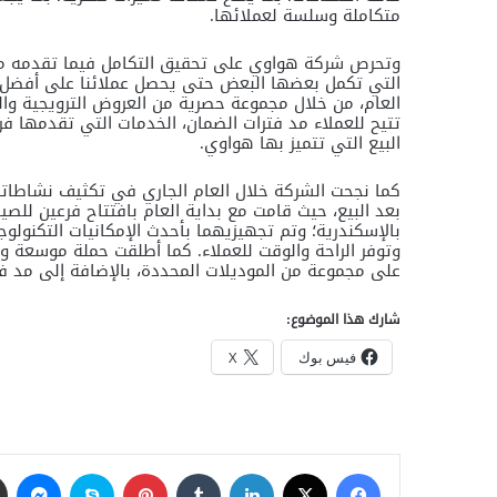
متكاملة وسلسة لعملائها.
وتحرص شركة هواوي على تحقيق التكامل فيما تقدمه من 
التي تكمل بعضها البعض حتى يحصل عملائنا على أفضل ال
البيع التي تتميز بها هواوي.
كما نجحت الشركة خلال العام الجاري في تكثيف نشاطاته
بعد البيع، حيث قامت مع بداية العام بافتتاح فرعين للصي
بالإسكندرية؛ وتم تجهيزيهما بأحدث الإمكانيات التكنول
وتوفر الراحة والوقت للعملاء. كما أطلقت حملة موسعة 
على مجموعة من الموديلات المحددة، بالإضافة إلى مد فت
شارك هذا الموضوع:
فيس بوك
X
فيسبوك
‫X
لينكدإن
‏Tumblr
بينتيريست
سكايب
ماسنجر