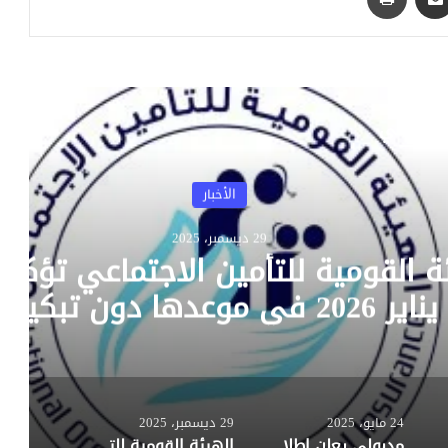
رأ التالي
الأخبار
29 ديسمبر، 2025
ة القومية للتأمين الاجتماعي تؤك
معاشات يناير 2026 في موعدها دون تبك
البنوك
24 مايو، 2025
29 ديسمبر، 2025
Asfaleia تعزز حضورها الإقليمي بشراكة استراتيجية مع Huawei Cloud لدعم أمن الحوسبة السحابية في مصر والمنطقة
مدبولي يعلن إطلاق تطبيق “اسعفني” لتحسين الاستجابة لحالات الطوارئ الصحية
الهيئة القومية للتأمين الاجتماعي تؤكد صرف معاشات يناير 2026 في موعدها دون تبكير رغم إجازة البنوك