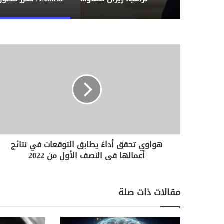
ه
و
ا
و
ي
ت
ح
ق
ق
هواوي تحقق أداءً يطابق التوقعات في نتائج
أ
أعمالها في النصف الأول من 2022
د
ا
ءً
ي
مقالات ذات صلة
ط
ا
ب