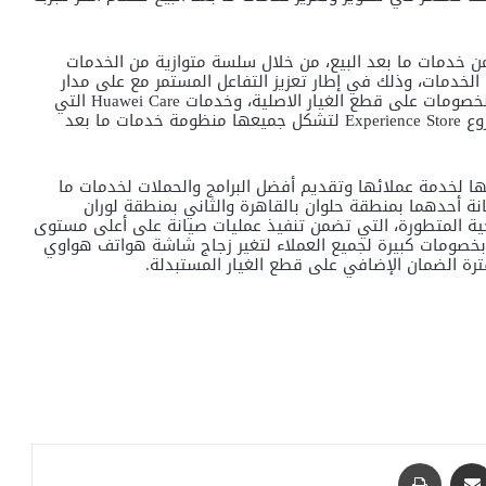
خدمات ما بعد البيع، من خلال سلسة متوازية من الخدمات
خدمات، وذلك في إطار تعزيز التفاعل المستمر مع على مدار
العام، من خلال مجموعة حصرية من العروض الترويجية والخصومات على قطع الغيار الاصلية، وخدمات Huawei Care التي
تتيح للعملاء مد فترات الضمان، الخدمات التي تقدمها فروع Experience Store لتشكل جميعها منظومة خدمات ما بعد
ا لخدمة عملائها وتقديم أفضل البرامج والحملات لخدمات ما
انة أحدهما بمنطقة حلوان بالقاهرة والثاني بمنطقة لوران
وجية المتطورة، التي تضمن تنفيذ عمليات صيانة على أعلى مستوى
وبخصومات كبيرة لجميع العملاء لتغير زجاج شاشة هواتف هواوي
رة الضمان الإضافي على قطع الغيار المستبدلة.
مشاركة عبر البريد
طباعة