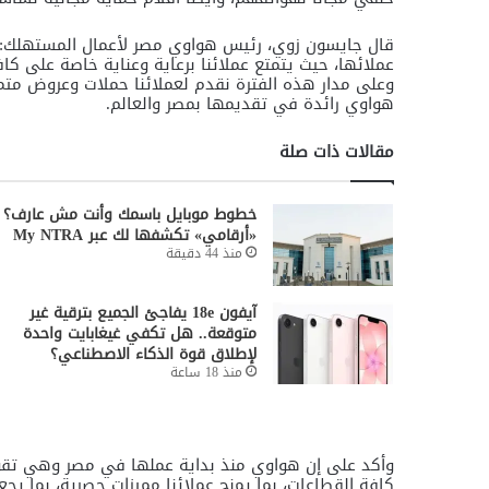
قال جايسون زوي، رئيس هواوي مصر لأعمال المستهلك:
عملائها، حيث يتمتع عملائنا برعاية وعناية خاصة على كاف
وعلى مدار هذه الفترة نقدم لعملائنا حملات وعروض متم
هواوي رائدة في تقديمها بمصر والعالم.
مقالات ذات صلة
خطوط موبايل باسمك وأنت مش عارف؟
«أرقامي» تكشفها لك عبر My NTRA
منذ 44 دقيقة
آيفون 18e يفاجئ الجميع بترقية غير
متوقعة.. هل تكفي غيغابايت واحدة
لإطلاق قوة الذكاء الاصطناعي؟
منذ 18 ساعة
وأكد على إن هواوي منذ بداية عملها في مصر وهي تقوم 
كافة القطاعات، بما يمنح عملائنا مميزات حصرية، بما يجع