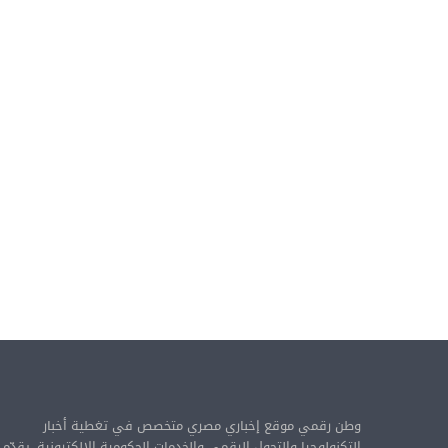
ه
ا
ف
ي
ا
ل
ن
ص
ف
ا
ل
أ
و
ل
م
ن
2
0
2
2
وطن رقمي موقع إخباري مصري متخصص في تغطية أخبار
التكنولوجيا والتحول الرقمي والخدمات الحكومية الإلكترونية. يقدّم