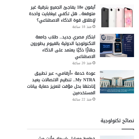
آيفون 18e يفاجئ الجميع بترقية غير
متوقعة.. هل تكفي غيغابايت واحدة
لإطلاق قوة الذكاء الاصطناعي؟
منذ 18 ساعة
ابتكار مصري جديد.. طلاب جامعة
التكنولوجيا الدولية بالفيوم يطورون
جهازًا ذكيًا يعتمد على الذكاء
الاصطناعي
منذ 20 ساعة
عودة خدمة «أرقامي» عبر تطبيق
My NTRA.. تنظيم الاتصالات يعيد
إتاحتها بحل مؤقت لتعزيز حماية بيانات
المستخدمين
منذ 22 ساعة
نصائح تكنولوجية
خطوط موبايل باسمك وأنت مش