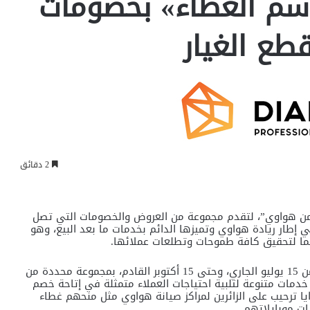
م العطاء» بخصومات
2 دقائق
ن هواوي”، لتقدم مجموعة من العروض والخصومات التي تصل
في إطار ريادة هواوي وتميزها الدائم بخدمات ما بعد البيع، وهو
ائما لتحقيق كافة طموحات وتطلعات عملائها.
وتستمر حملة ” موسم العطاء من هواوي” خلال الفترة من 15 يوليو الجاري، وحتى 15 أكتوبر القادم، بمجموعة محددة من
دمات متنوعة لتلبية احتياجات العملاء متمثلة في إتاحة خصم
يع هدايا ترحيب على الزائرين لمراكز صيانة هواوي مثل منحهم غطاء
ات موبايلاتهم.