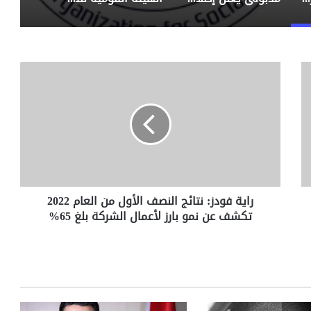
ر
ا
ي
ة
ف
و
د
ز
:
راية فودز: نتائج النصف الأول من العام 2022
ن
تكشف عن نمو بارز لأعمال الشركة بلغ 65%
ت
ا
ئ
ج
ا
ل
ن