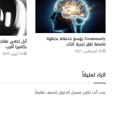
ق
ا
ل
ت
و
ق
Grammarly يوسع خدماته بخطوة
ع
غامضة تغيّر تجربة الكت
ا
بكاميرا أقرب
ت
20 أغسطس، 2025
16 أبريل، 2026
ف
ي
ن
اترك تعليقاً
ت
ا
ئ
يجب أنت تكون
مسجل الدخول
لتضيف تعليقاً.
ج
أ
ع
م
ا
ل