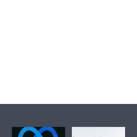
ف
ع
ن
ن
م
و
ب
ا
ر
ز
ل
أ
ع
م
ا
ل
ا
ل
ش
ر
ك
ة