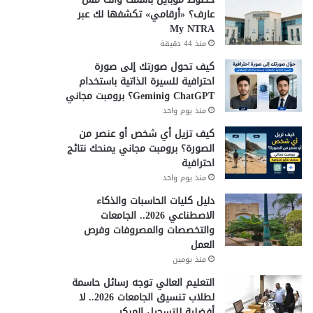
عارف؟ «أرقامي» تكشفها لك عبر
My NTRA
منذ 44 دقيقة
كيف تحول صورتك إلى صورة
احترافية للسيرة الذاتية باستخدام
ChatGPT وGemini؟ برومبت مجاني
منذ يوم واحد
كيف تزيل أي شخص أو عنصر من
الصورة؟ برومبت مجاني يمنحك نتائج
احترافية
د صرف
ترامب: إيران ت
منذ يوم واحد
دليل كليات الحاسبات والذكاء
ير رغم إجازة
يرفضون منا
الاصطناعي 2026.. الجامعات
والتخصصات والمصروفات وفرص
العمل
منذ يومين
التعليم العالي توجه رسائل حاسمة
لطلاب تنسيق الجامعات 2026.. لا
أفضلية للتسجيل المبكر