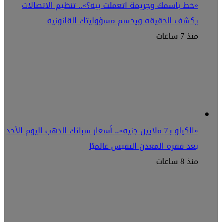
«خط باسمك وجريمة اتعملت بيه؟».. تنظيم الاتصالات
يكشف الحقيقة ويحسم مسؤوليتك القانونية
منذ 7 ساعات
«الكيلو بـ7 ملايين جنيه».. أسعار سبائك الذهب اليوم الأحد
بعد قفزة المعدن النفيس عالميًا
منذ 8 ساعات