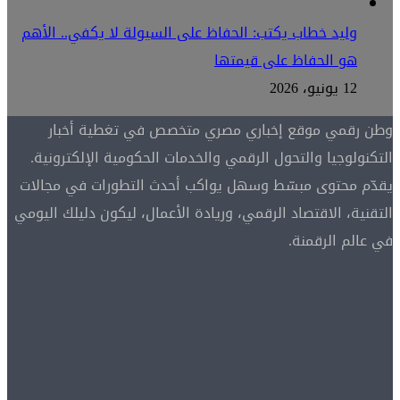
وليد خطاب يكتب: الحفاظ على السيولة لا يكفي.. الأهم
هو الحفاظ على قيمتها
12 يونيو، 2026
وطن رقمي موقع إخباري مصري متخصص في تغطية أخبار
التكنولوجيا والتحول الرقمي والخدمات الحكومية الإلكترونية.
يقدّم محتوى مبسّط وسهل يواكب أحدث التطورات في مجالات
التقنية، الاقتصاد الرقمي، وريادة الأعمال، ليكون دليلك اليومي
في عالم الرقمنة.