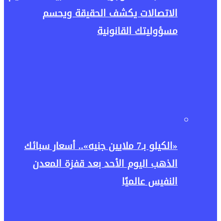
الاتصالات يكشف الحقيقة ويحسم
مسؤوليتك القانونية
«الكيلو بـ7 ملايين جنيه».. أسعار سبائك
الذهب اليوم الأحد بعد قفزة المعدن
النفيس عالميًا