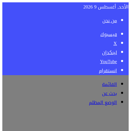
الأحد, أغسطس 9 2026
من نحن
فيسبوك
‫X
لينكدإن
‫YouTube
انستقرام
القائمة
بحث عن
الوضع المظلم