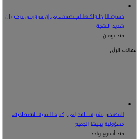
خسرت الليجا ولكنها لم تصمت.. بي إن سبورتس ترد ببيان
شديد اللهجة
منذ يومين
مقالات الرأي
المهندس شريف الفخراني يكتب: التنمية الاقتصادية..
مسؤولية يبنيها الجميع
منذ أسبوع واحد